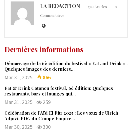
LA REDACTION
5321 Articles
0
Commentaires
Dernières informations
Démarrage de la 6è édition du festival « Eat and Drink » :
Quelques images des derniers…
Mar 31, 2025
866
Eat & Drink Cotonou festival, 6è édition: Quelques
restaurants, bars et lounges qui…
Mar 31, 2025
259
Célébration de l’Aïd El Fitr 2025 : Les vœux de Ulrich
Adjovi, PDG du Groupe Empire…
Mar 30, 2025
300