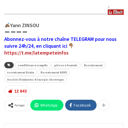
Yann ZINSOU
Abonnez-vous à notre chaîne TELEGRAM pour nous
suivre 24h/24, en cliquant ici
https://t.me/latempeteinfos
conditions à remplir
pièces à fournir
Recrutement
recrutement Bénin
Recrutement SBEE
Société Béninoise d'énergie électrique
12 843
WhatsApp
Facebook
Partager