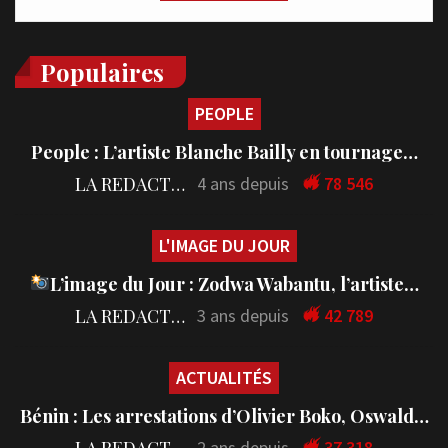
Populaires
PEOPLE
People : L’artiste Blanche Bailly en tournage…
LA REDACTION
4 ans depuis
78 546
L'IMAGE DU JOUR
L’image du Jour : Zodwa Wabantu, l’artiste…
LA REDACTION
3 ans depuis
42 789
ACTUALITÉS
Bénin : Les arrestations d’Olivier Boko, Oswald…
LA REDACTION
2 ans depuis
37 318