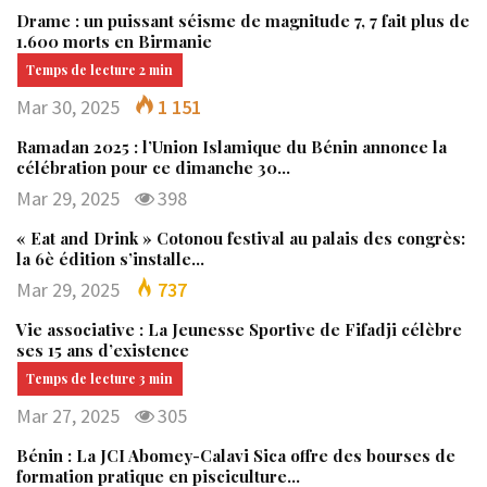
Drame : un puissant séisme de magnitude 7, 7 fait plus de
1.600 morts en Birmanie
Mar 30, 2025
1 151
Ramadan 2025 : l’Union Islamique du Bénin annonce la
célébration pour ce dimanche 30…
Mar 29, 2025
398
« Eat and Drink » Cotonou festival au palais des congrès:
la 6è édition s’installe…
Mar 29, 2025
737
Vie associative : La Jeunesse Sportive de Fifadji célèbre
ses 15 ans d’existence
Mar 27, 2025
305
Bénin : La JCI Abomey-Calavi Sica offre des bourses de
formation pratique en pisciculture…