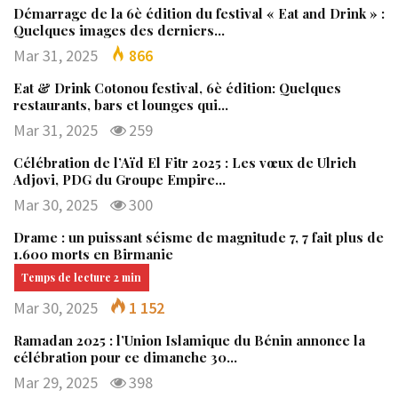
Démarrage de la 6è édition du festival « Eat and Drink » :
Quelques images des derniers…
Mar 31, 2025
866
Eat & Drink Cotonou festival, 6è édition: Quelques
restaurants, bars et lounges qui…
Mar 31, 2025
259
Célébration de l’Aïd El Fitr 2025 : Les vœux de Ulrich
Adjovi, PDG du Groupe Empire…
Mar 30, 2025
300
Drame : un puissant séisme de magnitude 7, 7 fait plus de
1.600 morts en Birmanie
Mar 30, 2025
1 152
Ramadan 2025 : l’Union Islamique du Bénin annonce la
célébration pour ce dimanche 30…
Mar 29, 2025
398