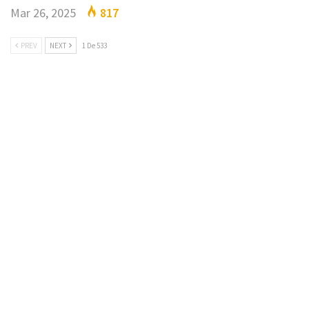
Mar 26, 2025
817
PREV
NEXT
1 De 533