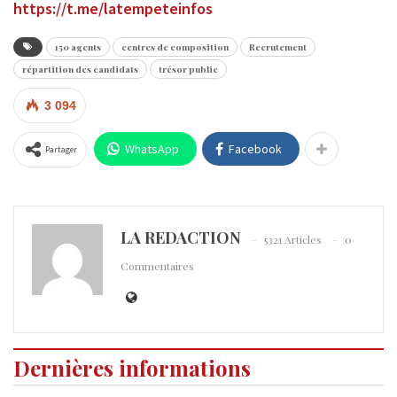
https://t.me/latempeteinfos
150 agents
centres de composition
Recrutement
répartition des candidats
trésor public
3 094
WhatsApp
Facebook
Partager
LA REDACTION
5321 Articles
0
Commentaires
Dernières informations