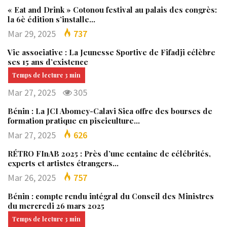
« Eat and Drink » Cotonou festival au palais des congrès:
la 6è édition s’installe…
Mar 29, 2025
737
Vie associative : La Jeunesse Sportive de Fifadji célèbre
ses 15 ans d’existence
Mar 27, 2025
305
Bénin : La JCI Abomey-Calavi Sica offre des bourses de
formation pratique en pisciculture…
Mar 27, 2025
626
RÉTRO FInAB 2025 : Près d’une centaine de célébrités,
experts et artistes étrangers…
Mar 26, 2025
757
Bénin : compte rendu intégral du Conseil des Ministres
du mercredi 26 mars 2025