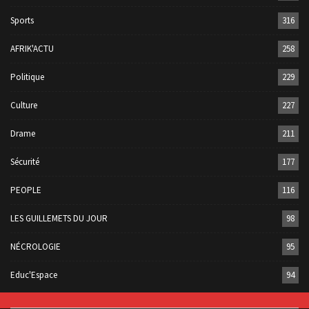
Sports
316
AFRIK'ACTU
258
Politique
229
Culture
227
Drame
211
Sécurité
177
PEOPLE
116
LES GUILLEMETS DU JOUR
98
NÉCROLOGIE
95
Educ'Espace
94