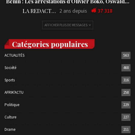
Bénin : Les arrestations d’Olivier Boko, Oswald…
LA REDACTION
2 ans depuis
37 318
AFFICHER PLUS DE MESSAGES
Catégories populaires
ACTUALITÉS
563
Société
468
Sports
316
AFRIK'ACTU
258
Politique
229
Culture
227
Drame
211