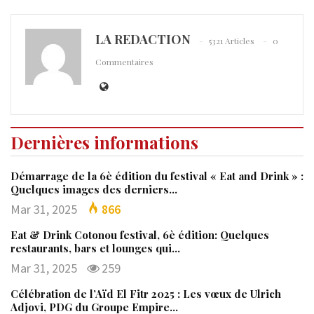
LA REDACTION
5321 Articles
0
Commentaires
Dernières informations
Démarrage de la 6è édition du festival « Eat and Drink » :
Quelques images des derniers…
Mar 31, 2025
866
Eat & Drink Cotonou festival, 6è édition: Quelques
restaurants, bars et lounges qui…
Mar 31, 2025
259
Célébration de l’Aïd El Fitr 2025 : Les vœux de Ulrich
Adjovi, PDG du Groupe Empire…