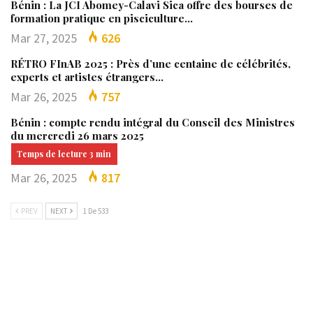
Bénin : La JCI Abomey-Calavi Sica offre des bourses de
formation pratique en pisciculture…
Mar 27, 2025
626
RÉTRO FInAB 2025 : Près d’une centaine de célébrités,
experts et artistes étrangers…
Mar 26, 2025
757
Bénin : compte rendu intégral du Conseil des Ministres
du mercredi 26 mars 2025
Mar 26, 2025
817
PREV
NEXT
1 De 533