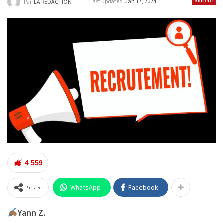
Last updated
Jan 17, 2024
Société
Par
LA REDACTION
4 559
WhatsApp
Facebook
Partager
Yann Z.