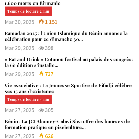
1.600 morts en Birmanie
Mar 30, 2025
1 151
Ramadan 2025 : l’Union Islamique du Bénin annonce la
célébration pour ce dimanche 30…
Mar 29, 2025
398
« Eat and Drink » Cotonou festival au palais des congrès:
la 6è édition s’installe…
Mar 29, 2025
737
Vie associative : La Jeunesse Sportive de Fifadji célèbre
ses 15 ans d’existence
Mar 27, 2025
305
Bénin : La JCI Abomey-Calavi Sica offre des bourses de
formation pratique en pisciculture…
Mar 27, 2025
626