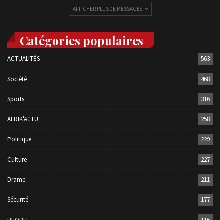
AFFICHER PLUS DE MESSAGES
Catégories populaires
ACTUALITÉS
563
Société
468
Sports
316
AFRIK'ACTU
258
Politique
229
Culture
227
Drame
211
Sécurité
177
PEOPLE
116