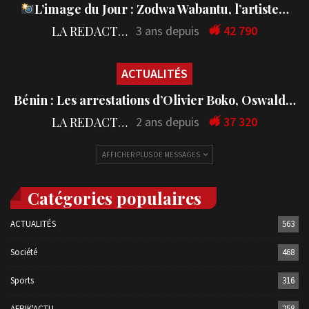
L’image du Jour : Zodwa Wabantu, l’artiste…
LA REDACTION
3 ans depuis
42 790
ACTUALITÉS
Bénin : Les arrestations d’Olivier Boko, Oswald…
LA REDACTION
2 ans depuis
37 320
AFFICHER PLUS DE MESSAGES
Catégories populaires
ACTUALITÉS
563
Société
468
Sports
316
AFRIK'ACTU
258