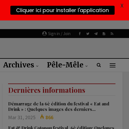
X
Cliquer ici pour installer l'application
Sign in / Join
Archives
Pêle-Mêle
Dernières informations
Démarrage de la 6è édition du festival « Eat and
Drink » : Quelques images des derniers…
Mar 31, 2025
866
Eat & Drink Cotonou festival, 6è édition: Quelques