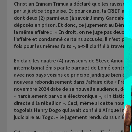
Christian Eninam Trimua a déclaré que les ravisseur
par la justice togolaise. Et pour cause, la CRIET ay
dont deux (2) parmi eux (à savoir Jimmy Gandaho, 
déposés en prison. Et donc, ce jugement au Bénin, p
la même affaire ». « En droit, on ne juge pas deux fo
l’affaire et condamné certains accusés, il n’est pas
fois pour les mêmes faits », a-t-il clarifié à travers l
En clair, les quatre (4) ravisseurs de Steve Amousso
international émis par le parquet de Lomé contre e
avec nos pays voisins ce principe juridique bien éta
nouveau rebondissement dans l’affaire dite « Frère H
novembre 2024 date de sa nouvelle audience, de ju
« harcèlement par voie électronique », « initiation 
directe à la rébellion ». Ceci, même si cette nouvel
togolais Henry Dogo qui avait confié à Afrique Inte
judiciaire au Togo. « le jugement rendu dans un État B