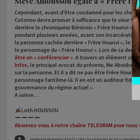
Steve Amoussou égale à « Frère Ho
Cependant, avant d’être condamné pour les chefs d’
Cotonou devra prouver à suffisance que le sieur St
derrière le chroniqueur Béninois « Frère Hounvi » qu
pendant plusieurs années, avant son incarcération. E
la personne cachée derrière « Frère Hounvi », le pr
le personnage du « Frère Hounvi ». Lors de sa derni
être un « conférencier »
. A travers un élément vidéo
Infos
, le principal avocat du prévenu, Me Aboubacar
sur la personne. Et il a dit ne pas être Frère Hounv
personnage fantôme-là. Il en est un auditeur fidèle 
gouvernance du régime actuel ».
A suivre…
Loth HOUSSOU
Abonnez-vous à notre chaîne TELEGRAM pour nous su
annulation du mandat d'arrêt contre les ravisseurs de Steve Amoussou