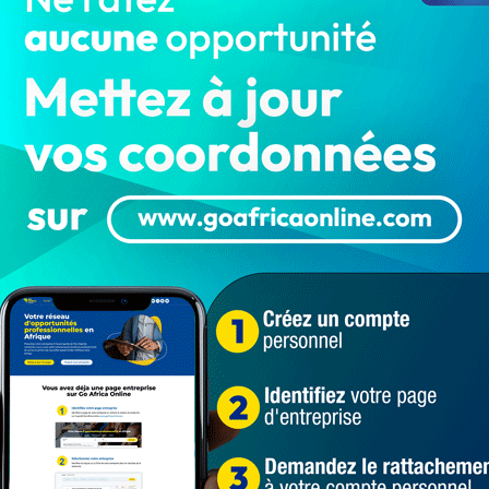
s de Steve Amoussou, ne devraient plus être poursuivis
ant déjà rendu un jugement contre les dits ravisseurs
Géraud Gbaguidi), ont été inculpés, condamnés et
rohibe toute nouvelle action judiciaire au Togo « dans
is les mêmes faits. Dès lors que l’État béninois a traité
 envisageable de les arrêter et de les juger une seconde
’interview.
u n’ont plus rien à craindre du mandat d’arrêt
ux, en raison des exigences du droit. « Nous partageons
bli », a rassuré le SG du gouvernement togolais. Un
ounvi » qui devrait donner quitus à la CRIET le 18
ger le prévenu Steve Amoussou inculpé pour
et publication de fausses nouvelles » et « provocation
le intervention contraste avec la position du magistrat
r que le procès au Bénin ne bloquait pas la procédure
 n’a pas d’autorité sur l’État A », avait-il déclaré.