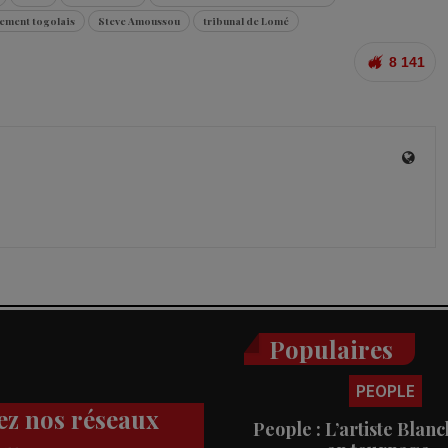
ement togolais
Steve Amoussou
tribunal de Lomé
8 141
Populaires
PEOPLE
ez nos réseaux
People : L’artiste Blanc