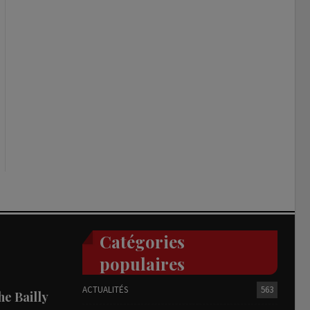
Catégories
populaires
ACTUALITÉS
563
he Bailly