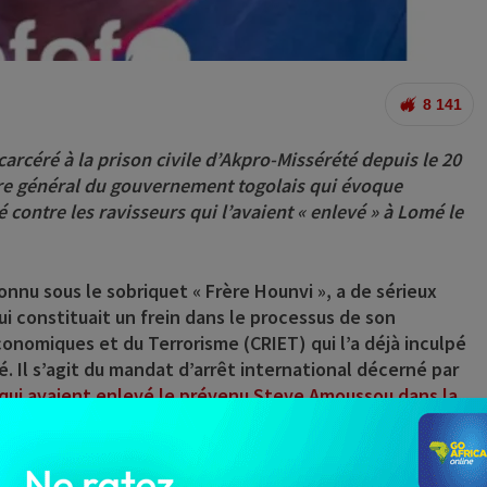
8 141
céré à la prison civile d’Akpro-Missérété depuis le 20
aire général du gouvernement togolais qui évoque
 contre les ravisseurs qui l’avaient « enlevé » à Lomé le
nnu sous le sobriquet « Frère Hounvi », a de sérieux
 qui constituait un frein dans le processus de son
onomiques et du Terrorisme (CRIET) qui l’a déjà inculpé
é. Il s’agit du mandat d’arrêt international décerné par
s qui avaient enlevé le prévenu Steve Amoussou dans la
er de Golfe 7 de la capitale togolaise, Lomé
.
d, le secrétaire général du gouvernement togolais,