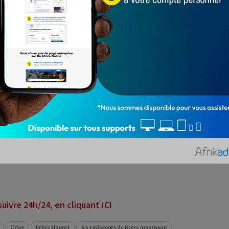
unvi » ?
accusation à son encontre, la juridiction spéciale de
eve Amoussou est bel et bien la personne cachée
i a vitriolé la gouvernance sous le régime de la Rupture
n effet, alors que plusieurs sources indiquent qu’il est
évenu défend devant la CRIET ne pas être celui pris pour
ère audience,
Steve Amoussou avait d’ailleurs affirmé
 produit par Brut Afrique et transcrit par
La Tempête
 Baparapé affirmait également : « Ça va être une erreur
i et que lui partage entièrement les récriminations de ce
à qui on tente d’attribuer les audios contre la
ivre 24h/24, en cliquant ICI
Criet
Frère Hounvi
les ravisseurs de Steve Amoussou