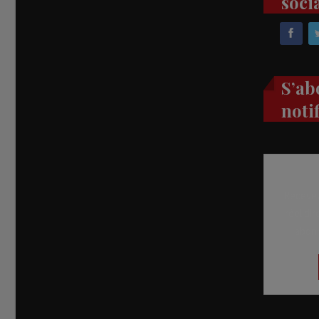
soci
S’ab
noti
Recevez
réel di
abon