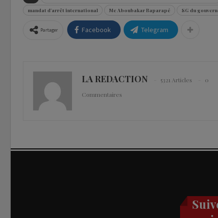
mandat d'arrêt international
Me Aboubakar Baparapé
SG du gouvern
Facebook
Telegram
Partager
LA REDACTION
5321 Articles
0
Commentaires
Suiv