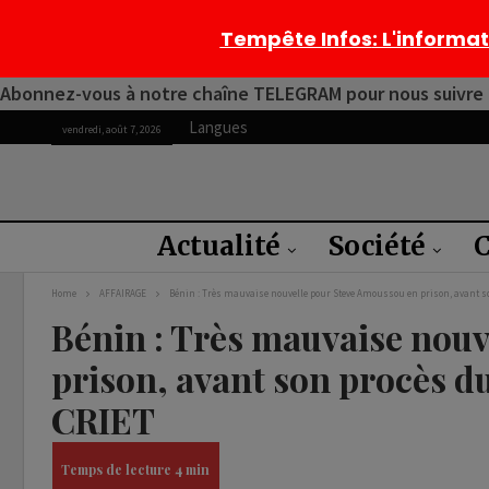
Tempête Infos
: L'informa
Abonnez-vous à notre chaîne TELEGRAM pour nous suivre 2
Langues
vendredi, août 7, 2026
Actualité
Société
C
Home
AFFAIRAGE
Bénin : Très mauvaise nouvelle pour Steve Amoussou en prison, avant s
Bénin : Très mauvaise nou
prison, avant son procès d
CRIET