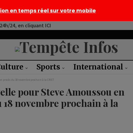
tion en temps réel sur votre mobile
4h/24, en cliquant ICI
ulture
Sports
International
on procès du 18 novembre prochain à la CRIET
velle pour Steve Amoussou en
u 18 novembre prochain à la