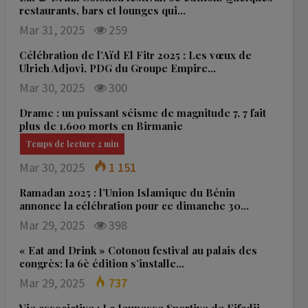
restaurants, bars et lounges qui…
Mar 31, 2025
259
Célébration de l’Aïd El Fitr 2025 : Les vœux de
Ulrich Adjovi, PDG du Groupe Empire…
Mar 30, 2025
300
Drame : un puissant séisme de magnitude 7, 7 fait
plus de 1.600 morts en Birmanie
Mar 30, 2025
1 151
Ramadan 2025 : l’Union Islamique du Bénin
annonce la célébration pour ce dimanche 30…
Mar 29, 2025
398
« Eat and Drink » Cotonou festival au palais des
congrès: la 6è édition s’installe…
Mar 29, 2025
737