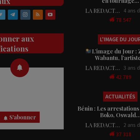
aux
en tournage…
LA REDACTION
4 ans 
78 547
onner aux
L'IMAGE DU JOU
fications
L’image du Jour :
Wabantu, l’artis
LA REDACTION
3 ans 
42 789
 des notifications en temps
rectement sur votre appareil,
ACTUALITÉS
nez-vous dès maintenant.
Bénin : Les arrestations
Boko, Oswald
S'abonner
LA REDACTION
2 ans 
37 318