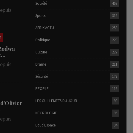
Société
468
depuis
Sports
316
AFRIK'ACTU
258
R
Politique
229
 Zodwa
Culture
227
te…
depuis
Drame
211
Sécurité
177
PEOPLE
116
LES GUILLEMETS DU JOUR
98
 d’Olivier
…
NÉCROLOGIE
95
depuis
Educ'Espace
94