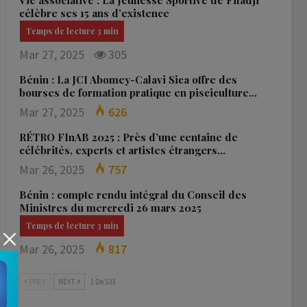
Vie associative : La Jeunesse Sportive de Fifadji
célèbre ses 15 ans d’existence
Mar 27, 2025
305
Bénin : La JCI Abomey-Calavi Sica offre des
bourses de formation pratique en pisciculture…
Mar 27, 2025
626
RÉTRO FInAB 2025 : Près d’une centaine de
célébrités, experts et artistes étrangers…
Mar 26, 2025
757
Bénin : compte rendu intégral du Conseil des
Ministres du mercredi 26 mars 2025
Mar 26, 2025
817
PREV
NEXT
1 De 533