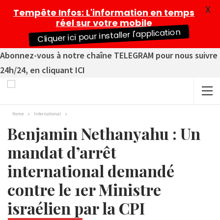
X
Tempête Infos
: L'information en temps
réel sur votre mobile
Cliquer ici pour installer l'application
Abonnez-vous à notre chaîne TELEGRAM pour nous suivre
24h/24, en cliquant ICI
Home
International
Benjamin Nethanyahu : Un
mandat d’arrêt
international demandé
contre le 1er Ministre
israélien par la CPI