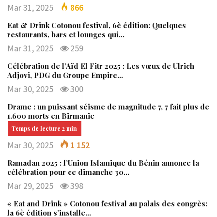
Mar 31, 2025
866
Eat & Drink Cotonou festival, 6è édition: Quelques
restaurants, bars et lounges qui…
Mar 31, 2025
259
Célébration de l’Aïd El Fitr 2025 : Les vœux de Ulrich
Adjovi, PDG du Groupe Empire…
Mar 30, 2025
300
Drame : un puissant séisme de magnitude 7, 7 fait plus de
1.600 morts en Birmanie
Mar 30, 2025
1 152
Ramadan 2025 : l’Union Islamique du Bénin annonce la
célébration pour ce dimanche 30…
Mar 29, 2025
398
« Eat and Drink » Cotonou festival au palais des congrès:
la 6è édition s’installe…