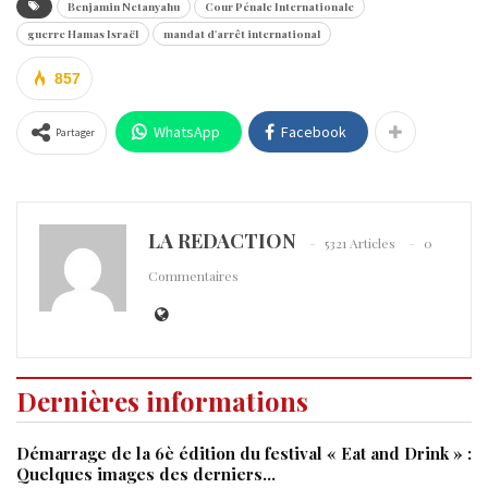
Benjamin Netanyahu
Cour Pénale Internationale
guerre Hamas Israël
mandat d'arrêt international
857
WhatsApp
Facebook
Partager
LA REDACTION
5321 Articles
0
Commentaires
Dernières informations
Démarrage de la 6è édition du festival « Eat and Drink » :
Quelques images des derniers…