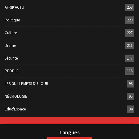
AFRIK'ACTU
258
Politique
229
Culture
227
Drame
211
Sécurité
177
PEOPLE
116
LES GUILLEMETS DU JOUR
98
NÉCROLOGIE
95
Educ'Espace
94
Langues