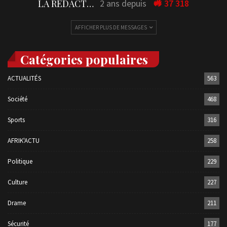
LA REDACTION
2 ans depuis
37 318
AFFICHER PLUS DE MESSAGES
Catégories populaires
ACTUALITÉS
563
Société
468
Sports
316
AFRIK'ACTU
258
Politique
229
Culture
227
Drame
211
Sécurité
177