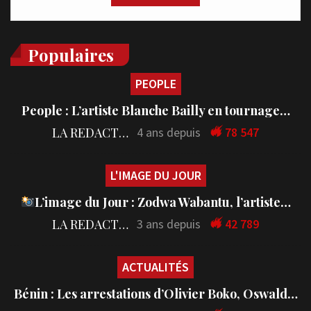
Populaires
PEOPLE
People : L’artiste Blanche Bailly en tournage…
LA REDACTION
4 ans depuis
78 547
L'IMAGE DU JOUR
L’image du Jour : Zodwa Wabantu, l’artiste…
LA REDACTION
3 ans depuis
42 789
ACTUALITÉS
Bénin : Les arrestations d’Olivier Boko, Oswald…