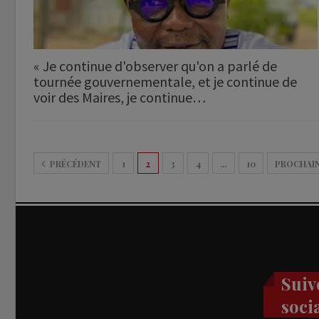
« Je continue d'observer qu'on a parlé de
tournée gouvernementale, et je continue de
voir des Maires, je continue…
PRÉCÉDENT
1
2
3
4
…
10
PROCHAI
Suiv
soci