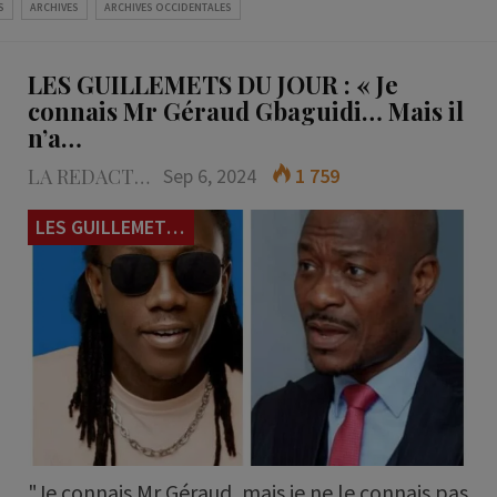
S
ARCHIVES
ARCHIVES OCCIDENTALES
LES GUILLEMETS DU JOUR : « Je
connais Mr Géraud Gbaguidi… Mais il
n’a…
LA REDACTION
Sep 6, 2024
1 759
LES GUILLEMETS DU JOUR
"Je connais Mr Géraud, mais je ne le connais pas