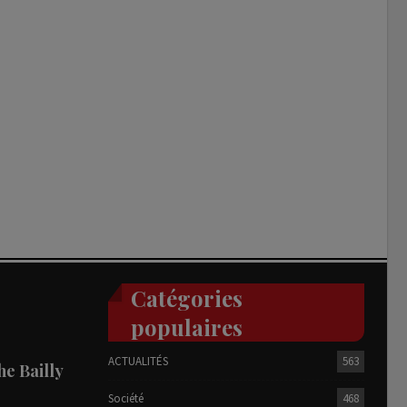
Catégories
populaires
ACTUALITÉS
563
he Bailly
Société
468