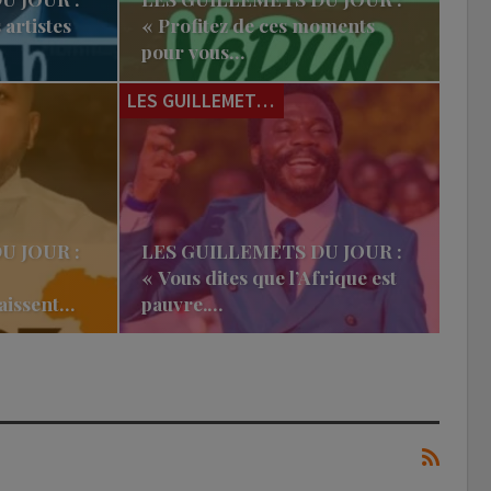
artistes
« Profitez de ces moments
pour vous…
LES GUILLEMETS DU JOUR
U JOUR :
LES GUILLEMETS DU JOUR :
« Vous dites que l’Afrique est
aissent…
pauvre.…