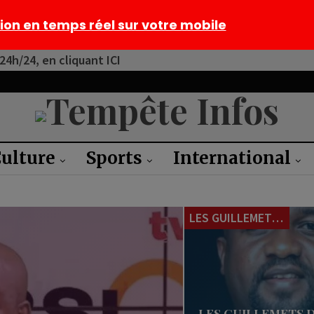
tion en temps réel sur votre mobile
4h/24, en cliquant ICI
ulture
Sports
International
LES GUILLEMETS DU JOUR
LES GUILLEMETS D