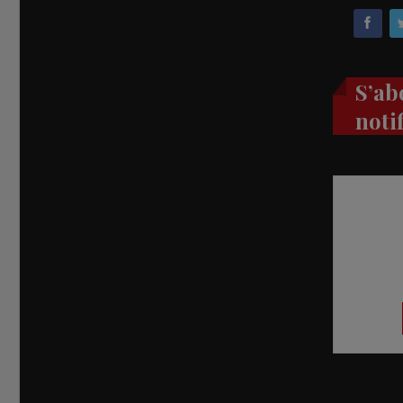
S’ab
noti
Recevez
réel di
abon