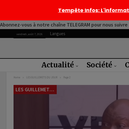
Tempête Infos
: L'informa
Abonnez-vous à notre chaîne TELEGRAM pour nous suivre 2
Langues
vendredi, août 7, 2026
Actualité
Société
C
Home
LES GUILLEMETS DU JOUR
Page 2
LES GUILLEMETS DU JOUR