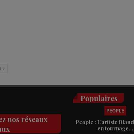
N
Populaires
PEOPLE
ez nos réseaux
People : L’artiste Blanc
aux
en tournage…