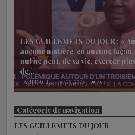
LES GUILLEMETS DU JOUR : « Au 
aucune matière, en aucune façon,
nul ne peut, de sa vie, exercer p
de…
LA REDACTION
Fév 20, 2025
490
Catégorie de navigation
LES GUILLEMETS DU JOUR