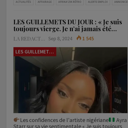
ACTUALITÉS
AFFAIRAGE
AFRIKA'ZIK RÉTRO
ALERTE EMPLOI
ANNONCE
LES GUILLEMETS DU JOUR : « Je suis
toujours vierge. Je n’ai jamais été…
LA REDACTION
Sep 8, 2024
1 545
LES GUILLEMETS DU JOUR
Les confidences de l'artiste nigériane
Ayra
Starr sur sa vie sentimentale « Je suis toujours