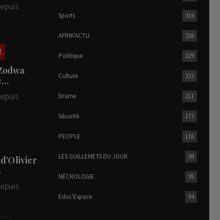
depuis
Sports
316
AFRIK'ACTU
258
R
Politique
229
 Zodwa
Culture
227
te…
depuis
Drame
211
Sécurité
177
PEOPLE
116
LES GUILLEMETS DU JOUR
98
 d’Olivier
…
NÉCROLOGIE
95
depuis
Educ'Espace
94