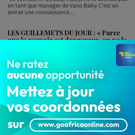
en tant que manager de Vano Baby. C'est un
ami et une connaissance…
LES GUILLEMETS DU JOUR : « Parce
que le pouvoir est dangereux, on ne le
donne pas…
LA REDACTION
Août 29, 2024
547
LES GUILLEMETS DU JOUR