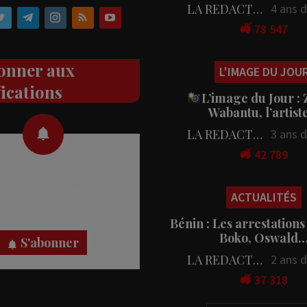
LA REDACTION
4 ans 
78 547
onner aux
L'IMAGE DU JOU
fications
L’image du Jour :
Wabantu, l’artis
LA REDACTION
3 ans 
42 789
 des notifications en temps
rectement sur votre appareil,
ACTUALITÉS
nez-vous dès maintenant.
Bénin : Les arrestations
Boko, Oswald
S'abonner
LA REDACTION
2 ans 
37 318