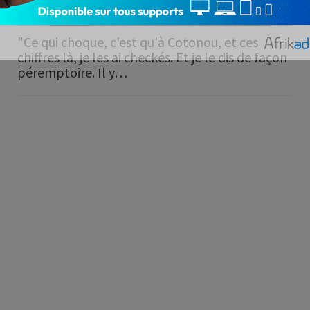
"Ce qui choque, c'est qu'à Cotonou, et ces
chiffres là, je les ai checkés. Et je le dis de façon
péremptoire. Il y…