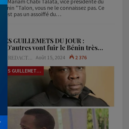
Mariam Chabi Talata, vice présidente du
Bénin "Talon, vous ne le connaissez pas. Ce
n'est pas un assoiffé du…
LES GUILLEMETS DU JOUR :
« D’autres vont fuir le Bénin très…
LA REDACTION
Août 15, 2024
2 376
LES GUILLEMETS DU JOUR