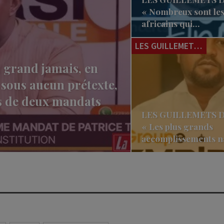
« Nombreux sont les 
africains qui…
LES GUILLEMETS DU JOUR
grand jamais, en
 sous aucun prétexte,
lus de deux mandats
LES GUILLEMETS D
« Les plus grands
accomplissements n