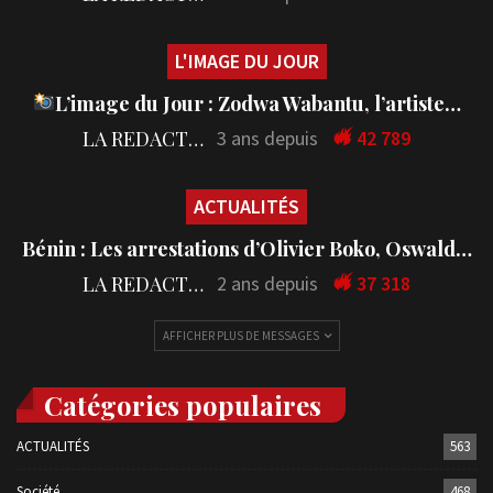
L'IMAGE DU JOUR
L’image du Jour : Zodwa Wabantu, l’artiste…
LA REDACTION
3 ans depuis
42 789
ACTUALITÉS
Bénin : Les arrestations d’Olivier Boko, Oswald…
LA REDACTION
2 ans depuis
37 318
AFFICHER PLUS DE MESSAGES
Catégories populaires
ACTUALITÉS
563
Société
468