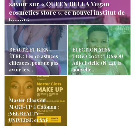
savoir sur « QUEEN BELLA Vegan
cosmetics store », ce nouvel institut de
beauté…
LA REDACTION
Août 11, 2022
1 063
BEAUTÉ ET BIEN-
ÉLECTION MISS
ÊTRE : Les 10 astuces
TOGO 2022 : TOSSOU
efficaces, pour ne pas
Adjo Estelle (N°24), la
avoir les…
nouvelle…
Master Class en
MAKE-UP à Cotonou :
NEL BEAUTY
UNIVERSE et SAF
EMPIRE…