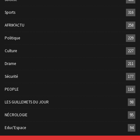
Sports
316
AFRIK'ACTU
258
Politique
229
Culture
227
Drame
211
Sécurité
177
PEOPLE
116
LES GUILLEMETS DU JOUR
98
NÉCROLOGIE
95
Educ'Espace
94