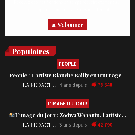
Recevez des notifications en temps réel directement sur
votre appareil, abonnez-vous dès maintenant.
S'abonner
Populaires
PEOPLE
People : L’artiste Blanche Bailly en tournage…
LA REDACTION
4 ans depuis
78 548
L'IMAGE DU JOUR
L’image du Jour : Zodwa Wabantu, l’artiste…
LA REDACTION
3 ans depuis
42 790