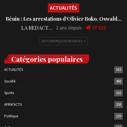
ACTUALITÉS
Bénin : Les arrestations d’Olivier Boko, Oswald…
LA REDACTION
2 ans depuis
37 319
AFFICHER PLUS DE MESSAGES
Catégories populaires
ACTUALITÉS
563
Société
468
Sports
316
AFRIK'ACTU
258
Politique
229