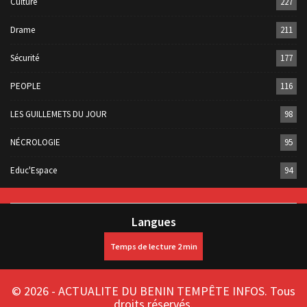
Culture
227
Drame
211
Sécurité
177
PEOPLE
116
LES GUILLEMETS DU JOUR
98
NÉCROLOGIE
95
Educ'Espace
94
Langues
© 2026 - ACTUALITE DU BENIN TEMPÊTE INFOS. Tous
droits réservés.