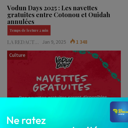
Vodun Days 2025 : Les navettes
gratuites entre Cotonou et Ouidah
annulées
LA REDACTION
Jan 9, 2025
1 348
Culture
La nouvelle solution qu'offre le