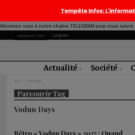
Tempête Infos
: L'informa
Abonnez-vous à notre chaîne TELEGRAM pour nous suivre 2
Langues
vendredi, août 7, 2026
Actualité
Société
C
Home
Vodun Days
Parcourir Tag
Vodun Days
Rétro « Vodun Days » 2025 : Quand