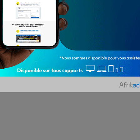
Loth HOUSSOU Telle que annoncé par le
Ministre du Tourisme, de la Culture et des Arts
en décembre 2023, le Tofâ,…