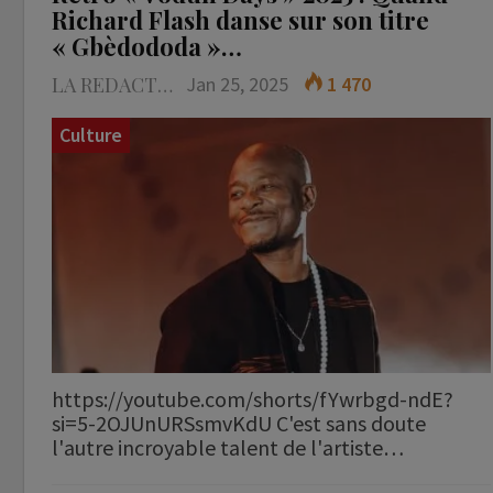
Richard Flash danse sur son titre
« Gbèdododa »…
LA REDACTION
Jan 25, 2025
1 470
Culture
https://youtube.com/shorts/fYwrbgd-ndE?
si=5-2OJUnURSsmvKdU C'est sans doute
l'autre incroyable talent de l'artiste…