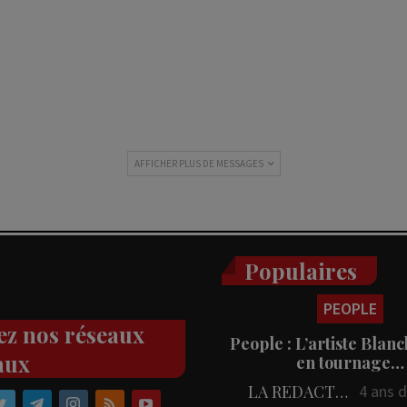
AFFICHER PLUS DE MESSAGES
Populaires
PEOPLE
ez nos réseaux
People : L’artiste Blanc
aux
en tournage…
LA REDACTION
4 ans 