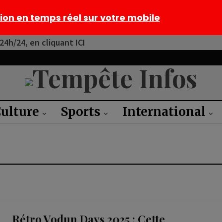
tion en temps réel sur votre mobile
4h/24, en cliquant ICI
ulture
Sports
International
Rétro Vodun Days 2025 : Cette