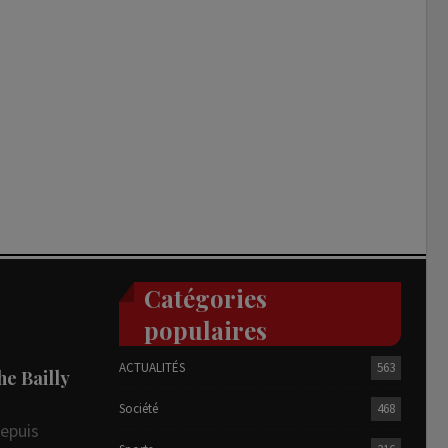
Catégories
populaires
ACTUALITÉS
563
he Bailly
Société
468
depuis