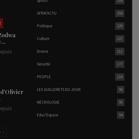
Sports
316
AFRIK'ACTU
258
R
Politique
229
 Zodwa
Culture
227
te…
depuis
Drame
211
Sécurité
177
PEOPLE
116
LES GUILLEMETS DU JOUR
98
 d’Olivier
…
NÉCROLOGIE
95
depuis
Educ'Espace
94
S