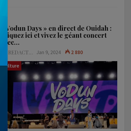
« Vodun Days » en direct de Ouidah :
Cliquez ici et vivez le géant concert
avec…
LA REDACTION
Jan 9, 2024
2 880
Culture