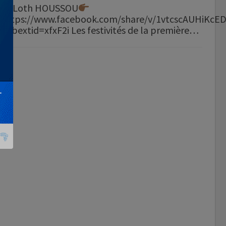
Loth HOUSSOU
https://www.facebook.com/share/v/1vtcscAUHiKcE
mibextid=xfxF2i Les festivités de la première…