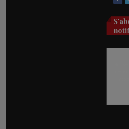
S’ab
noti
Recevez
réel di
abon