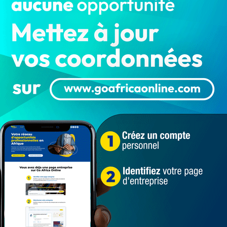
gouvernement et l'intégralité du programme
officiel de l'événement Précédemment…
Bénin ToFâ : 06 révélations de « SA
AKLAN », le signe qui gouverne
l’année…
LA REDACTION
Jan 11, 2024
3 105
Culture