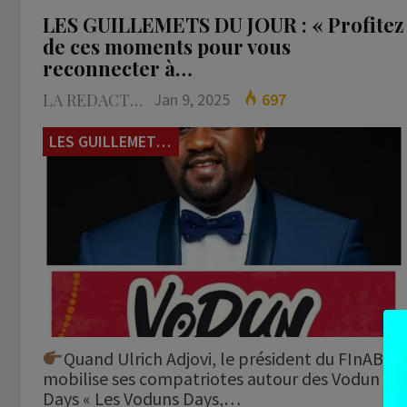
LES GUILLEMETS DU JOUR : « Profitez
de ces moments pour vous
reconnecter à…
LA REDACTION
Jan 9, 2025
697
LES GUILLEMETS DU JOUR
Quand Ulrich Adjovi, le président du FInAB
mobilise ses compatriotes autour des Vodun
Days « Les Voduns Days,…