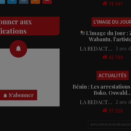
78 547
onner aux
L'IMAGE DU JOU
fications
L’image du Jour :
Wabantu, l’artis
LA REDACTION
3 ans 
42 789
 des notifications en temps
rectement sur votre appareil,
ACTUALITÉS
nez-vous dès maintenant.
Bénin : Les arrestations
Boko, Oswald
S'abonner
LA REDACTION
2 ans 
37 318
AFFICHER PLUS DE MESSAGE