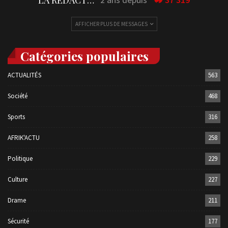
LA REDACTION
AFFICHER PLUS DE MESSAGES
Catégories populaires
ACTUALITÉS
563
Société
468
Sports
316
AFRIK'ACTU
258
Politique
229
Culture
227
Drame
211
Sécurité
177