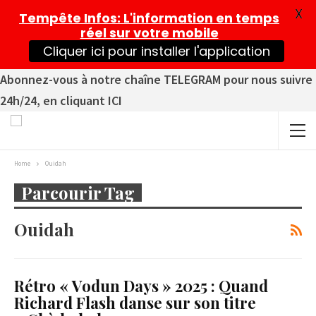
X
Tempête Infos
: L'information en temps
réel sur votre mobile
Cliquer ici pour installer l'application
Abonnez-vous à notre chaîne TELEGRAM pour nous suivre
24h/24, en cliquant ICI
Home
Ouidah
Parcourir Tag
Ouidah
Rétro « Vodun Days » 2025 : Quand
Richard Flash danse sur son titre