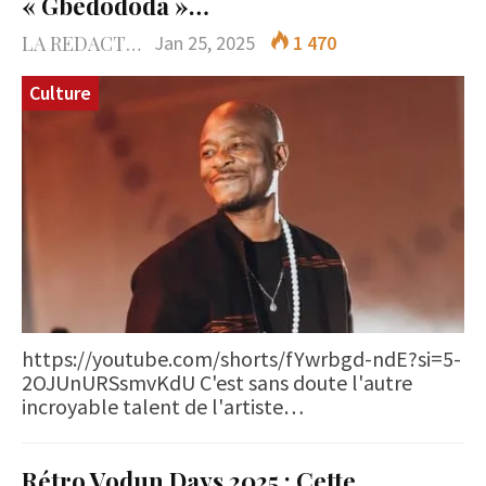
« Gbèdododa »…
LA REDACTION
Jan 25, 2025
1 470
Culture
https://youtube.com/shorts/fYwrbgd-ndE?si=5-
2OJUnURSsmvKdU C'est sans doute l'autre
incroyable talent de l'artiste…
Rétro Vodun Days 2025 : Cette