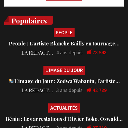
Populaires
PEOPLE
People : L’artiste Blanche Bailly en tournage…
LA REDACTION
4 ans depuis
78 548
L'IMAGE DU JOUR
L’image du Jour : Zodwa Wabantu, l’artiste…
LA REDACTION
3 ans depuis
42 789
ACTUALITÉS
Bénin : Les arrestations d’Olivier Boko, Oswald…
2 ans depuis
37 319