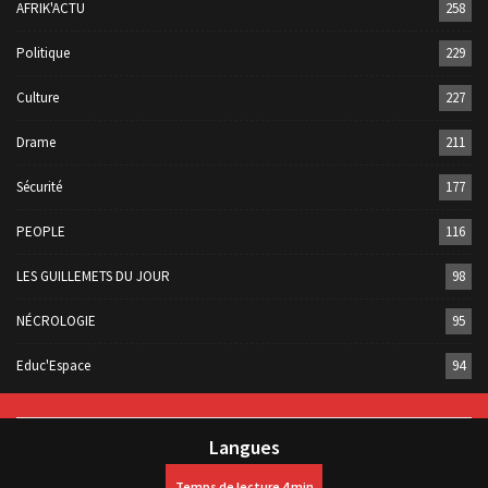
AFRIK'ACTU
258
Politique
229
Culture
227
Drame
211
Sécurité
177
PEOPLE
116
LES GUILLEMETS DU JOUR
98
NÉCROLOGIE
95
Educ'Espace
94
Langues