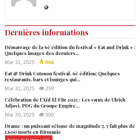
Dernières informations
Démarrage de la 6è édition du festival « Eat and Drink » :
Quelques images des derniers…
Mar 31, 2025
866
Eat & Drink Cotonou festival, 6è édition: Quelques
restaurants, bars et lounges qui…
Mar 31, 2025
259
Célébration de l’Aïd El Fitr 2025 : Les vœux de Ulrich
Adjovi, PDG du Groupe Empire…
Mar 30, 2025
300
Drame : un puissant séisme de magnitude 7, 7 fait plus de
1.600 morts en Birmanie