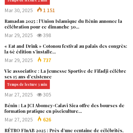
Mar 30, 2025
1 151
Ramadan 2025 : l’Union Islamique du Bénin annonce la
célébration pour ce dimanche 30…
Mar 29, 2025
398
« Eat and Drink » Cotonou festival au palais des congrès:
la 6è édition s’installe…
Mar 29, 2025
737
Vie associative : La Jeunesse Sportive de Fifadji célèbre
ses 15 ans d’existence
Mar 27, 2025
305
Bénin : La JCI Abomey-Calavi Sica offre des bourses de
formation pratique en pisciculture…
Mar 27, 2025
626
RÉTRO FInAB 2025 : Près d’une centaine de célébrités,