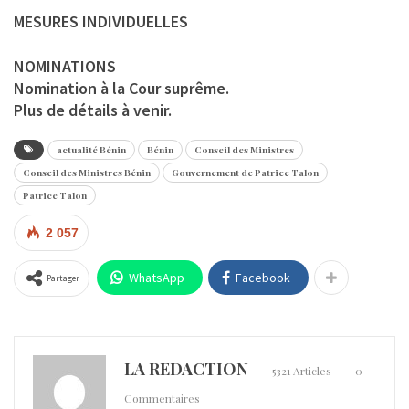
MESURES INDIVIDUELLES
NOMINATIONS
Nomination à la Cour suprême.
Plus de détails à venir.
actualité Bénin
Bénin
Conseil des Ministres
Conseil des Ministres Bénin
Gouvernement de Patrice Talon
Patrice Talon
2 057
WhatsApp
Facebook
Partager
LA REDACTION
5321 Articles
0
Commentaires