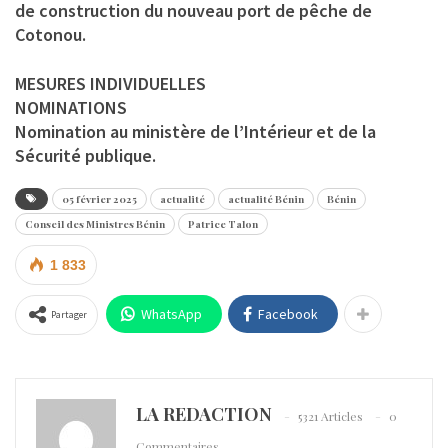
de construction du nouveau port de pêche de
Cotonou.
MESURES INDIVIDUELLES
NOMINATIONS
Nomination au ministère de l’Intérieur et de la
Sécurité publique.
05 février 2025
actualité
actualité Bénin
Bénin
Conseil des Ministres Bénin
Patrice Talon
1 833
WhatsApp
Facebook
Partager
LA REDACTION
5321 Articles
0
Commentaires