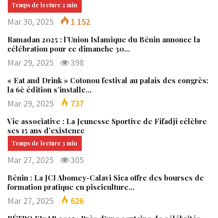
Mar 30, 2025
1 152
Ramadan 2025 : l’Union Islamique du Bénin annonce la
célébration pour ce dimanche 30…
Mar 29, 2025
398
« Eat and Drink » Cotonou festival au palais des congrès:
la 6è édition s’installe…
Mar 29, 2025
737
Vie associative : La Jeunesse Sportive de Fifadji célèbre
ses 15 ans d’existence
Mar 27, 2025
305
Bénin : La JCI Abomey-Calavi Sica offre des bourses de
formation pratique en pisciculture…
Mar 27, 2025
626