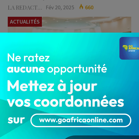
LA REDACTION
Fév 20, 2025
660
ACTUALITÉS
Le conseil des Ministres s'est réuni en sa séance
ordinaire du mercredi 19 février 2025, sous la
houlette du Chef…