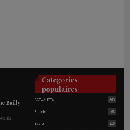
Catégories
populaires
ACTUALITÉS
563
he Bailly
Société
468
depuis
Sports
316