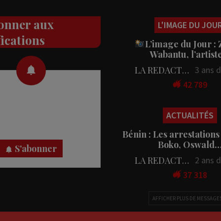
onner aux
L'IMAGE DU JOU
fications
L’image du Jour :
Wabantu, l’artis
LA REDACTION
3 ans 
42 789
 des notifications en temps
rectement sur votre appareil,
ACTUALITÉS
nez-vous dès maintenant.
Bénin : Les arrestations
Boko, Oswald
S'abonner
LA REDACTION
2 ans 
37 318
AFFICHER PLUS DE MESSAGE