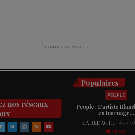
AFFICHER PLUS DE MESSAGES
Populaires
PEOPLE
ez nos réseaux
People : L’artiste Blanc
aux
en tournage…
LA REDACTION
4 ans 
78 547