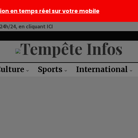
tion en temps réel sur votre mobile
4h/24, en cliquant ICI
ulture
Sports
International