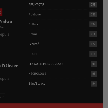
AFRIK'ACTU
258
R
Politique
229
 Zodwa
Culture
227
te…
depuis
Drame
211
Sécurité
177
PEOPLE
116
LES GUILLEMETS DU JOUR
98
 d’Olivier
…
NÉCROLOGIE
95
depuis
Educ'Espace
94
S