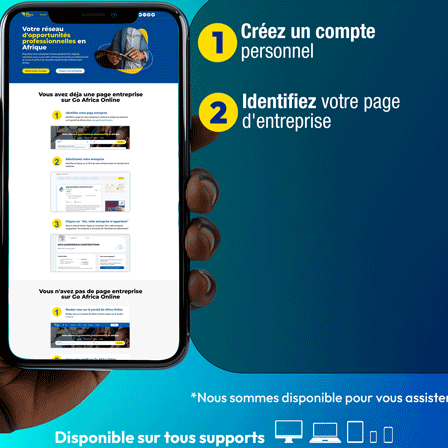
Bénin : Compte rendu intégral du
Conseil des Ministres du mercredi 30
octobre 2024…
LA REDACTION
Oct 30, 2024
1 166
ACTUALITÉS
Le Conseil des Ministres s'est réuni, en sa
séance ordinaire du mercredi 30 octobre 2024,
sous la présidence…