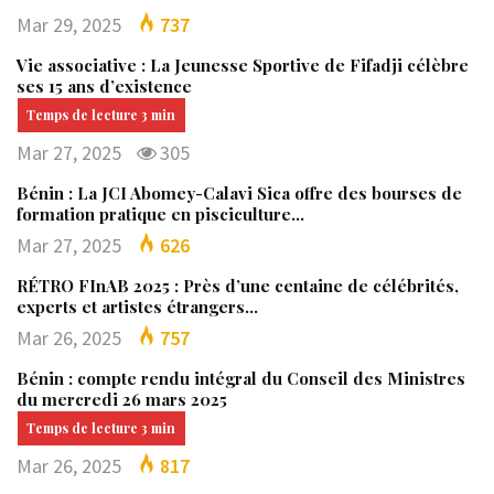
Mar 29, 2025
737
Vie associative : La Jeunesse Sportive de Fifadji célèbre
ses 15 ans d’existence
Mar 27, 2025
305
Bénin : La JCI Abomey-Calavi Sica offre des bourses de
formation pratique en pisciculture…
Mar 27, 2025
626
RÉTRO FInAB 2025 : Près d’une centaine de célébrités,
experts et artistes étrangers…
Mar 26, 2025
757
Bénin : compte rendu intégral du Conseil des Ministres
du mercredi 26 mars 2025
Mar 26, 2025
817