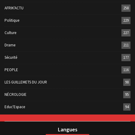
AFRIK'ACTU
258
Politique
229
Culture
227
Drame
211
Sécurité
177
PEOPLE
116
LES GUILLEMETS DU JOUR
98
NÉCROLOGIE
95
Educ'Espace
94
Langues