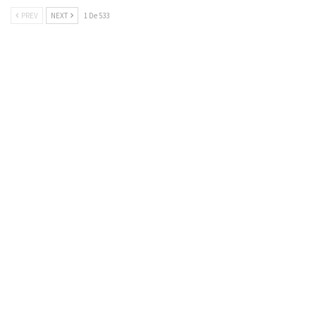
PREV
NEXT
1 De 533