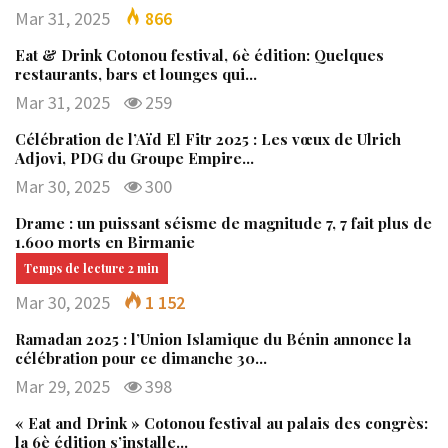
Mar 31, 2025
866
Eat & Drink Cotonou festival, 6è édition: Quelques
restaurants, bars et lounges qui…
Mar 31, 2025
259
Célébration de l’Aïd El Fitr 2025 : Les vœux de Ulrich
Adjovi, PDG du Groupe Empire…
Mar 30, 2025
300
Drame : un puissant séisme de magnitude 7, 7 fait plus de
1.600 morts en Birmanie
Mar 30, 2025
1 152
Ramadan 2025 : l’Union Islamique du Bénin annonce la
célébration pour ce dimanche 30…
Mar 29, 2025
398
« Eat and Drink » Cotonou festival au palais des congrès:
la 6è édition s’installe…