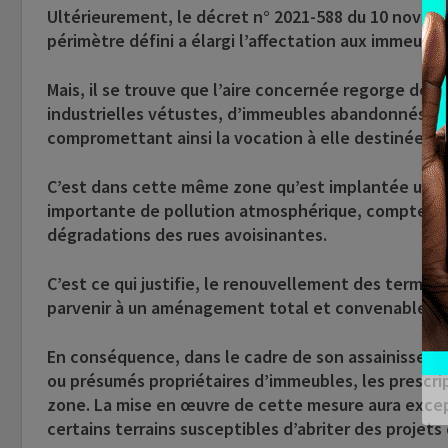
Ultérieurement, le décret n° 2021-588 du 10 novemb
périmètre défini a élargi l’affectation aux immeuble
Mais, il se trouve que l’aire concernée regorge de 
industrielles vétustes, d’immeubles abandonnés, 
compromettant ainsi la vocation à elle destinée.
C’est dans cette même zone qu’est implantée une c
importante de pollution atmosphérique, compte non
dégradations des rues avoisinantes.
C’est ce qui justifie, le renouvellement des terme
parvenir à un aménagement total et convenable de
En conséquence, dans le cadre de son assainissement
ou présumés propriétaires d’immeubles, les prescri
zone. La mise en œuvre de cette mesure aura except
certains terrains susceptibles d’abriter des projets 