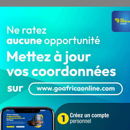
s diplômes dans ces établissements privés étrangers de
sur la liste des établissements privés étrangers dont
de de reconnaissance de l’équivalence de diplômes ;
iences de la santé dans lesdits établissements avant
les mesures à même de garantir une conduite rigoureuse
nforcement de compétences.
nistrative et commerciale de Ganhi et expropriation
pécial d’aménagement du périmètre de Ganhi, en tant que
istres. Ainsi, seules les infrastructures immobilières
er dans cet environnement.