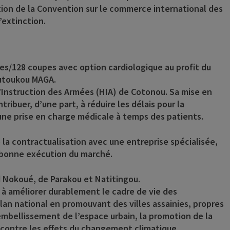
tion de la Convention sur le commerce international des
extinction.
tes/128 coupes avec option cardiologique au profit du
outoukou MAGA.
 d’Instruction des Armées (HIA) de Cotonou. Sa mise en
tribuer, d’une part, à réduire les délais pour la
 une prise en charge médicale à temps des patients.
 la contractualisation avec une entreprise spécialisée,
la bonne exécution du marché.
d Nokoué, de Parakou et Natitingou.
à améliorer durablement le cadre de vie des
lan national en promouvant des villes assainies, propres
’embellissement de l’espace urbain, la promotion de la
te contre les effets du changement climatique.