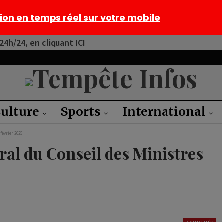
tion en temps réel sur votre mobile
4h/24, en cliquant ICI
ulture
Sports
International
février 2025
ral du Conseil des Ministres