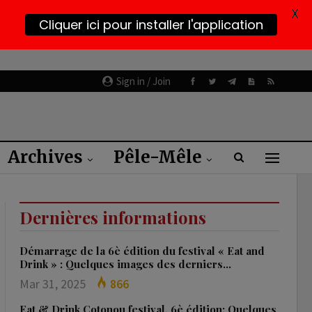
X
Cliquer ici pour installer l'application
Sign in / Join
Archives
Pêle-Mêle
Dernières informations
Démarrage de la 6è édition du festival « Eat and
Drink » : Quelques images des derniers…
Mar 31, 2025
866
Eat & Drink Cotonou festival, 6è édition: Quelques