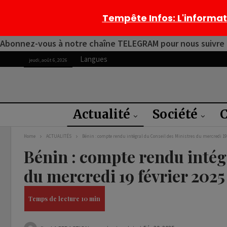
Tempête Infos
: L'informa
Abonnez-vous à notre chaîne TELEGRAM pour nous suivre 2
Langues
jeudi, août 6, 2026
Actualité
Société
C
Home
ACTUALITÉS
Bénin : compte rendu intégral du Conseil des Ministres du mercredi 19 
Bénin : compte rendu intég
du mercredi 19 février 2025