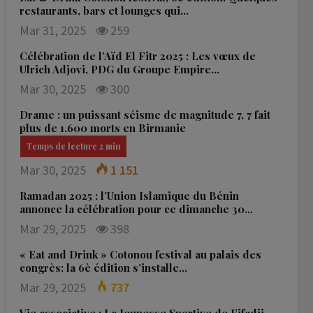
restaurants, bars et lounges qui…
Mar 31, 2025
259
Célébration de l’Aïd El Fitr 2025 : Les vœux de
Ulrich Adjovi, PDG du Groupe Empire…
Mar 30, 2025
300
Drame : un puissant séisme de magnitude 7, 7 fait
plus de 1.600 morts en Birmanie
Mar 30, 2025
1 151
Ramadan 2025 : l’Union Islamique du Bénin
annonce la célébration pour ce dimanche 30…
Mar 29, 2025
398
« Eat and Drink » Cotonou festival au palais des
congrès: la 6è édition s’installe…
Mar 29, 2025
737