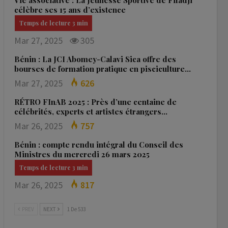
Vie associative : La Jeunesse Sportive de Fifadji
célèbre ses 15 ans d’existence
Mar 27, 2025
305
Bénin : La JCI Abomey-Calavi Sica offre des
bourses de formation pratique en pisciculture…
Mar 27, 2025
626
RÉTRO FInAB 2025 : Près d’une centaine de
célébrités, experts et artistes étrangers…
Mar 26, 2025
757
Bénin : compte rendu intégral du Conseil des
Ministres du mercredi 26 mars 2025
Mar 26, 2025
817
PREV
NEXT
1 De 533