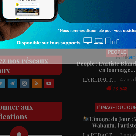
Populaires
PEOPLE
ez nos réseaux
People : L’artiste Blanc
aux
en tournage…
LA REDACTION
4 ans 
78 548
onner aux
L'IMAGE DU JOU
fications
L’image du Jour :
Wabantu, l’artis
LA REDACTION
3 ans 