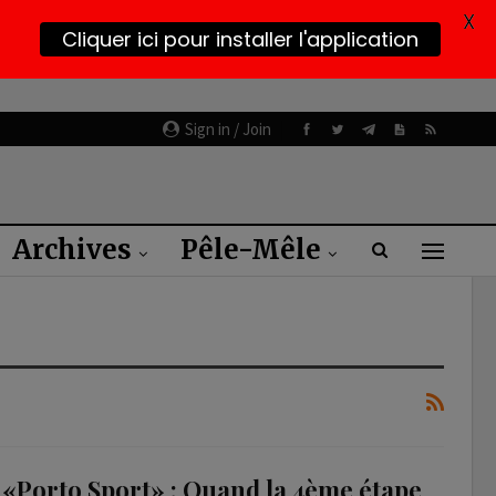
X
Cliquer ici pour installer l'application
Sign in / Join
Archives
Pêle-Mêle
«Porto Sport» : Quand la 4ème étape