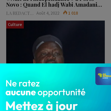
Novo : Quand El hadj Wabi Amadani…
LA REDACTION
Août 4, 2022
1 018
Culture
Lundi 1er août 2022, quelques heures après le
défilé militaire, un événement culturel spécial
a meublé la…