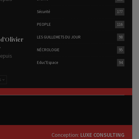
Sécurité
177
PEOPLE
116
LES GUILLEMETS DU JOUR
98
 d’Olivier
…
NÉCROLOGIE
95
depuis
Educ'Espace
94
S
Conception:
LUXE CONSULTING