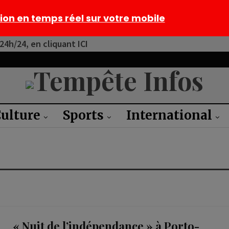
tion en temps réel sur votre mobile
4h/24, en cliquant ICI
ulture
Sports
International
« Nuit de l’indépendance » à Porto-