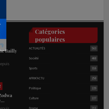
Catégories
populaires
ACTUALITÉS
563
he Bailly
Société
468
depuis
Sports
316
AFRIK'ACTU
258
R
Politique
229
 Zodwa
Culture
227
te…
depuis
Drame
211