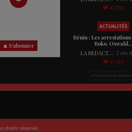
42 790
 des notifications en temps
rectement sur votre appareil,
ACTUALITÉS
nez-vous dès maintenant.
Bénin : Les arrestations
Boko, Oswald
S'abonner
LA REDACTION
2 ans 
37 319
AFFICHER PLUS DE MESSAGE
droits réservés.