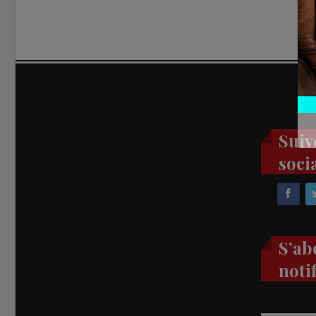
Suiv
soci
S’ab
noti