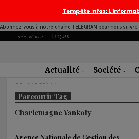
Tempête Infos
: L'informa
Abonnez-vous à notre chaîne TELEGRAM pour nous suivre 2
Langues
samedi, août 8, 2026
Actualité
Société
C
Home
Charlemagne Yankoty
Parcourir Tag
Charlemagne Yankoty
Agence Nationale de Gestion des