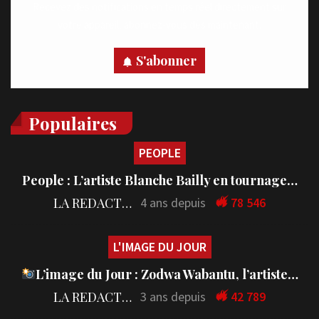
Recevez des notifications en temps réel directement sur
votre appareil, abonnez-vous dès maintenant.
S'abonner
Populaires
PEOPLE
People : L’artiste Blanche Bailly en tournage…
LA REDACTION
4 ans depuis
78 546
L'IMAGE DU JOUR
L’image du Jour : Zodwa Wabantu, l’artiste…
LA REDACTION
3 ans depuis
42 789