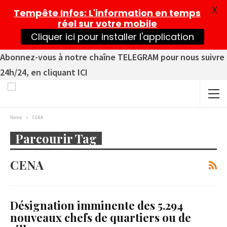
X
Tempête Infos
: L'information en temps
réel sur votre mobile
Cliquer ici pour installer l'application
Abonnez-vous à notre chaîne TELEGRAM pour nous suivre
24h/24, en cliquant ICI
Home
CENA
Parcourir Tag
CENA
Désignation imminente des 5.294
nouveaux chefs de quartiers ou de