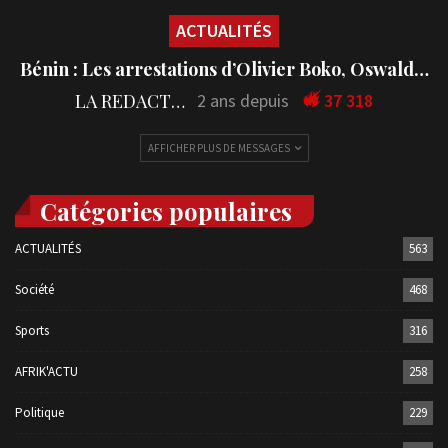
ACTUALITÉS
Bénin : Les arrestations d’Olivier Boko, Oswald…
LA REDACTION
2 ans depuis
37 318
AFFICHER PLUS DE MESSAGES
Catégories populaires
ACTUALITÉS
563
Société
468
Sports
316
AFRIK'ACTU
258
Politique
229