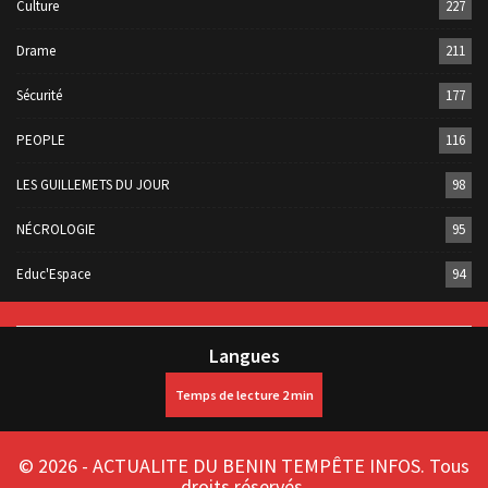
Culture
227
Drame
211
Sécurité
177
PEOPLE
116
LES GUILLEMETS DU JOUR
98
NÉCROLOGIE
95
Educ'Espace
94
Langues
© 2026 - ACTUALITE DU BENIN TEMPÊTE INFOS. Tous
droits réservés.