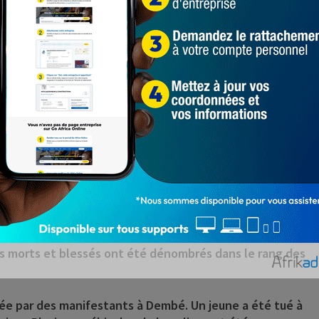
lles du Tchad
rmée tchadienne s’estompait, une vive tension s’est
ions ont envahi les grandes le sud du pays dans les
, Doba. Objectif, réclamer la dissolution et le départ
ls du Président défunt, par les forces politiques et les
ançaises (station Total) et le drapeau français, sur leur
e, un détachement armé constitué de la police antiémeute
primer les manifestants. Dans la foulée, des balles
urs morts et blessés ont été dénombrés dans le rang des
ée par des manifestants à Dembé. Un jeune a été tué à