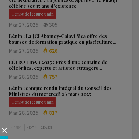
Vie associative : La Jeunesse Sportive de Fifadji
célèbre ses 15 ans d’existence
Mar 27, 2025
305
Bénin : La JCI Abomey-Calavi Sica offre des
bourses de formation pratique en pisciculture…
Mar 27, 2025
626
RÉTRO FInAB 2025 : Près d’une centaine de
célébrités, experts et artistes étrangers…
Mar 26, 2025
757
Bénin : compte rendu intégral du Conseil des
Ministres du mercredi 26 mars 2025
Mar 26, 2025
817
PREV
NEXT
1 De 533