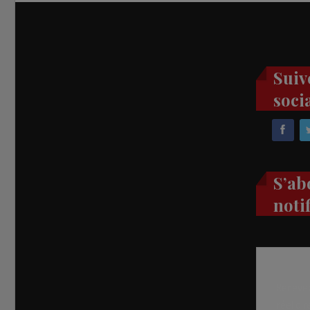
Suiv
soci
S’ab
noti
Recevez
réel di