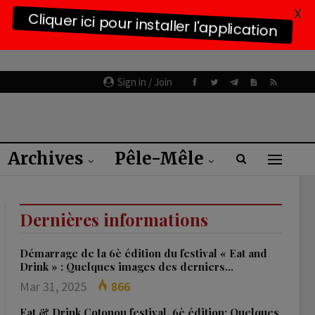
X
Cliquer ici pour installer l'application
Sign in / Join
Archives
Pêle-Mêle
Dernières informations
Démarrage de la 6è édition du festival « Eat and
Drink » : Quelques images des derniers…
Mar 31, 2025
866
Eat & Drink Cotonou festival, 6è édition: Quelques