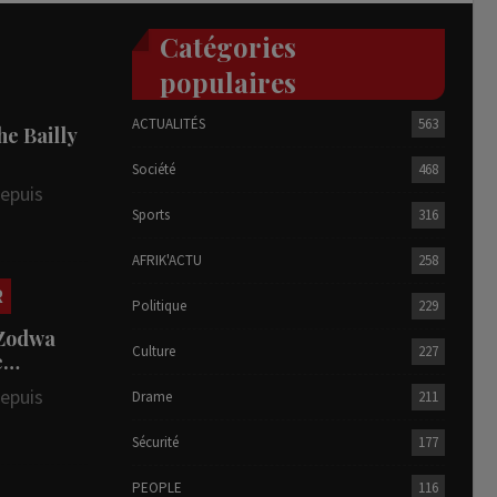
Catégories
populaires
ACTUALITÉS
563
he Bailly
Société
468
depuis
Sports
316
AFRIK'ACTU
258
R
Politique
229
 Zodwa
Culture
227
te…
depuis
Drame
211
Sécurité
177
PEOPLE
116