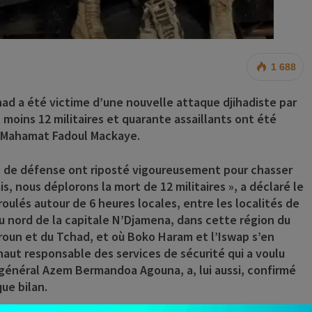
1 688
chad a été victime d’une nouvelle attaque djihadiste par
 moins 12 militaires et quarante assaillants ont été
e, Mahamat Fadoul Mackaye.
ces de défense ont riposté vigoureusement pour chasser
, nous déplorons la mort de 12 militaires​ », a déclaré le
ulés autour de 6 heures locales, entre les localités de
 nord de la capitale N’Djamena, dans cette région du
eroun et du Tchad, et où Boko Haram et l’Iswap s’en
aut responsable des services de sécurité qui a voulu
e général Azem Bermandoa Agouna, a, lui aussi, confirmé
que bilan.