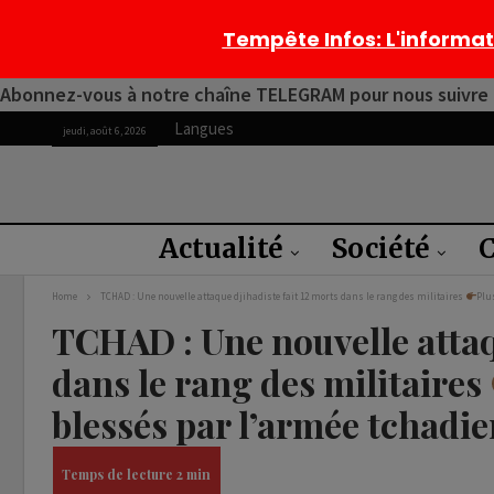
Tempête Infos
: L'informa
Abonnez-vous à notre chaîne TELEGRAM pour nous suivre 2
Langues
jeudi, août 6, 2026
Actualité
Société
C
Home
TCHAD : Une nouvelle attaque djihadiste fait 12 morts dans le rang des militaires
Plu
TCHAD : Une nouvelle attaqu
dans le rang des militaires
blessés par l’armée tchadi