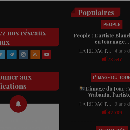
Populaires
PEOPLE
ez nos réseaux
People : L’artiste Blanc
aux
en tournage…
LA REDACTION
4 ans 
78 547
onner aux
L'IMAGE DU JOU
fications
L’image du Jour :
Wabantu, l’artis
LA REDACTION
3 ans 
42 789
 des notifications en temps
rectement sur votre appareil,