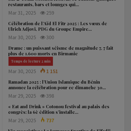
restaurants, bars et lounges qui…
Mar 31, 2025
259
Célébration de l’Aïd El Fitr 2025 : Les vœux de
Ulrich Adjovi, PDG du Groupe Empire…
Mar 30, 2025
300
Drame : un puissant séisme de magnitude 7, 7 fait
plus de 1.600 morts en Birmanie
Mar 30, 2025
1 151
Ramadan 2025 : l’Union Islamique du Bénin
annonce la célébration pour ce dimanche 30…
Mar 29, 2025
398
« Eat and Drink » Cotonou festival au palais des
congrès: la 6è édition s’installe…
Mar 29, 2025
737