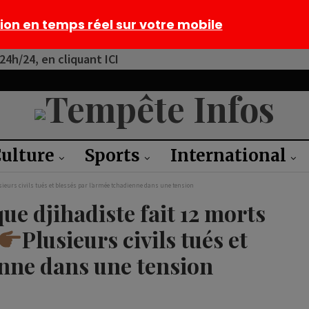
tion en temps réel sur votre mobile
4h/24, en cliquant ICI
ulture
Sports
International
sieurs civils tués et blessés par l’armée tchadienne dans une tension
e djihadiste fait 12 morts
Plusieurs civils tués et
enne dans une tension