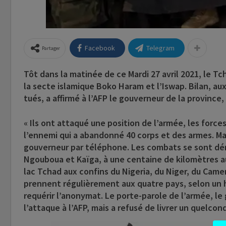
Facebook
Telegram
Partager
Tôt dans la matinée de ce Mardi 27 avril 2021, le T
la secte islamique Boko Haram et l’Iswap. Bilan, aux
tués, a affirmé à l’AFP le gouverneur de la provinc
« Ils ont attaqué une position de l’armée, les for
l’ennemi qui a abandonné 40 corps et des armes. Mais
gouverneur par téléphone. Les combats se sont déro
Ngouboua et Kaïga, à une centaine de kilomètres au
lac Tchad aux confins du Nigeria, du Niger, du Cam
prennent régulièrement aux quatre pays, selon un h
requérir l’anonymat. Le porte-parole de l’armée, l
l’attaque à l’AFP, mais a refusé de livrer un quelcon