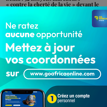
« contre la cherté de la vie » devant le
procureur…
LA REDACTION
Mai 2, 2024
1 825
Société
Loth HOUSSOU Suite à leur interpellation
mercredi 1er mai 2024 en marge de la marche
de protestation "contre la…