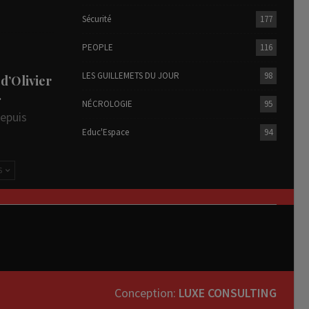
Sécurité
177
PEOPLE
116
LES GUILLEMETS DU JOUR
98
 d’Olivier
…
NÉCROLOGIE
95
depuis
Educ'Espace
94
S
Conception:
LUXE CONSULTING