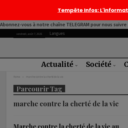
Tempête Infos
: L'informa
Abonnez-vous à notre chaîne TELEGRAM pour nous suivre 2
Langues
vendredi, août 7, 2026
Actualité
Société
C
Home
marche contre la cherté de la vie
Parcourir Tag
marche contre la cherté de la vie
Marche contre la cherté de la vie au