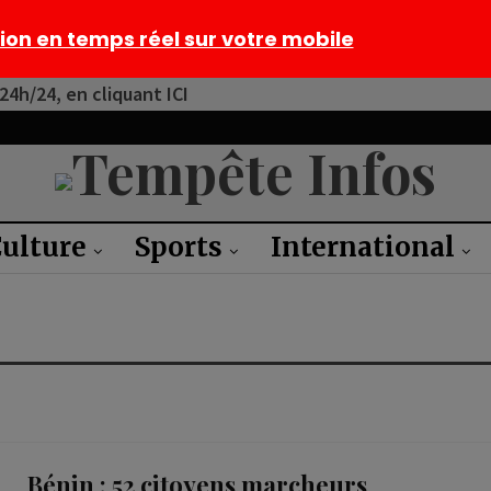
tion en temps réel sur votre mobile
4h/24, en cliquant ICI
ulture
Sports
International
Bénin : 52 citoyens marcheurs