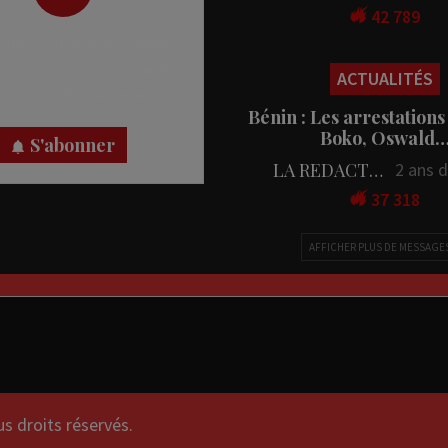
42 789
 des notifications en temps
rectement sur votre appareil,
ACTUALITÉS
nez-vous dès maintenant.
Bénin : Les arrestations
Boko, Oswald
S'abonner
LA REDACTION
2 ans 
37 318
AFFICHER PLUS DE MESSAGE
droits réservés.