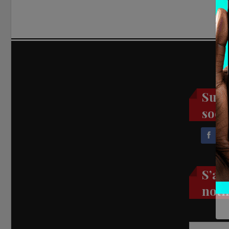
Suiv
soci
S’ab
noti