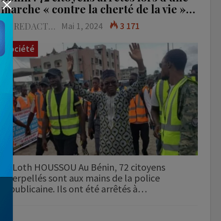
marche « contre la cherté de la vie »…
LA REDACTION
Mai 1, 2024
3 171
Société
Loth HOUSSOU Au Bénin, 72 citoyens
interpellés sont aux mains de la police
républicaine. Ils ont été arrêtés à…