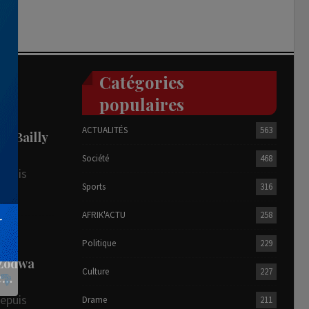
Catégories
populaires
ACTUALITÉS
563
he Bailly
Société
468
depuis
Sports
316
AFRIK'ACTU
258
R
Politique
229
 Zodwa
Culture
227
te…
depuis
Drame
211