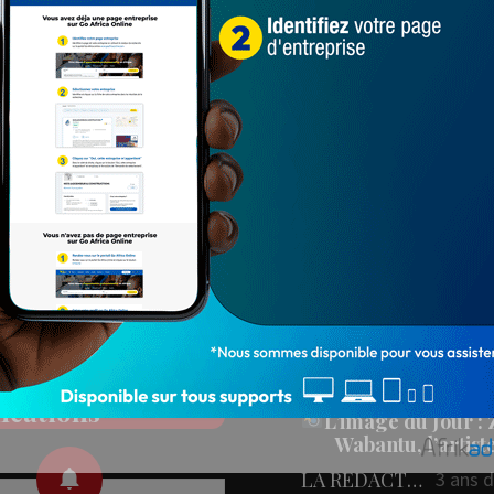
Populaires
PEOPLE
ez nos réseaux
People : L’artiste Blanc
aux
en tournage…
LA REDACTION
4 ans 
78 547
onner aux
L'IMAGE DU JOU
fications
L’image du Jour :
Wabantu, l’artis
LA REDACTION
3 ans 