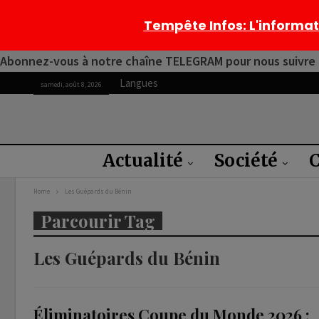
Tempête Infos
: L'informa
Abonnez-vous à notre chaîne TELEGRAM pour nous suivre 2
Langues
samedi, août 8, 2026
Actualité
Société
C
Home
Les Guépards du Bénin
Parcourir Tag
Les Guépards du Bénin
Éliminatoires Coupe du Monde 2026 :