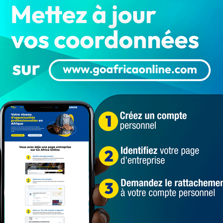
Classement Fifa : le Bénin fait un
incroyable bond de 6 places au plan
mondial,…
LA REDACTION
Juin 20, 2024
2 294
Sports
Zoom sur les classements aux plans africain