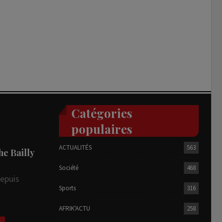
Catégories
populaires
ACTUALITÉS
563
he Bailly
Société
468
depuis
Sports
316
AFRIK'ACTU
258