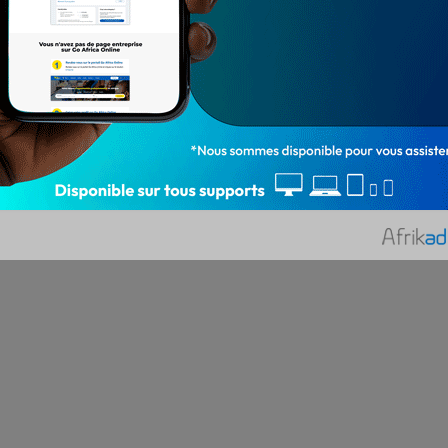
et mondial
Yann ZINSOU Après les 3è et 4è
journées des…