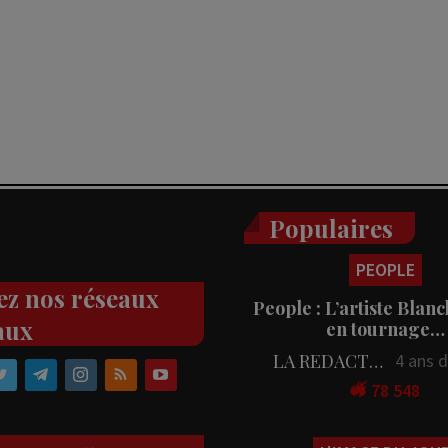
Populaires
PEOPLE
ez nos réseaux
People : L’artiste Blanc
aux
en tournage…
LA REDACTION
4 ans 
78 548