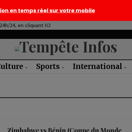
tion en temps réel sur votre mobile
4h/24, en cliquant ICI
ulture
Sports
International
Zimbabwe vs Bénin (Coupe du Monde