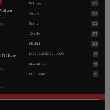
R
Politique
229
 Zodwa
Culture
227
te…
depuis
Drame
211
Sécurité
177
PEOPLE
116
LES GUILLEMETS DU JOUR
98
 d’Olivier
…
NÉCROLOGIE
95
depuis
Educ'Espace
94
S