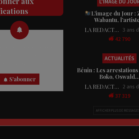
onner aux
L'IMAGE DU JOU
fications
L’image du Jour :
Wabantu, l’artis
LA REDACTION
3 ans 
42 790
 des notifications en temps
rectement sur votre appareil,
ACTUALITÉS
nez-vous dès maintenant.
Bénin : Les arrestations
Boko, Oswald
S'abonner
LA REDACTION
2 ans 
37 319
AFFICHER PLUS DE MESSAGE