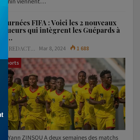
Bénin viennent…
Journées FIFA : Voici les 2 nouveaux
joueurs qui intègrent les Guépards à
la…
LA REDACTION
Mar 8, 2024
1 688
Sports
Yann ZINSOU A deux semaines des matchs