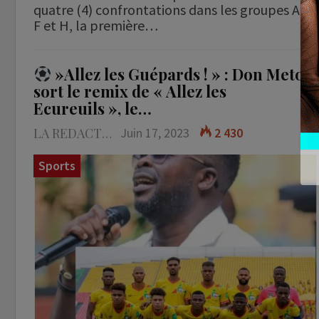
quatre (4) confrontations dans les groupes A,D,
F et H, la première…
»Allez les Guépards ! » : Don Metok
sort le remix de « Allez les
Ecureuils », le…
LA REDACTION
Juin 17, 2023
2 430
Sports