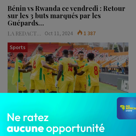
Bénin vs Rwanda ce vendredi : Retour
sur les 3 buts marqués par les
Guépards…
LA REDACTION
Oct 11, 2024
1 387
Sports
Les Guépards du Bénin viennent de franchir un
pas décisif vers leur qualification à la prochaine
Coupe d'Afrique…