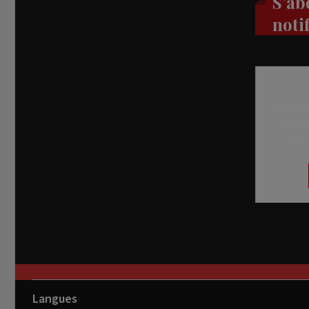
S’ab
noti
Recevez
réel di
abon
Langues