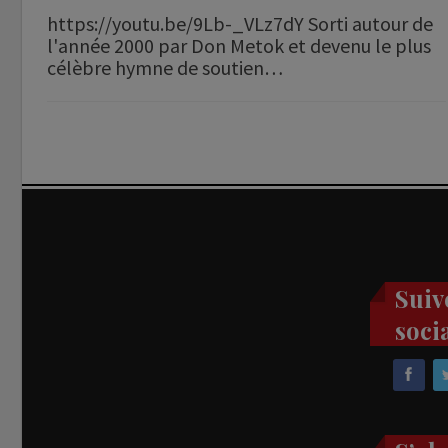
https://youtu.be/9Lb-_VLz7dY Sorti autour de
l'année 2000 par Don Metok et devenu le plus
célèbre hymne de soutien…
Suiv
soci