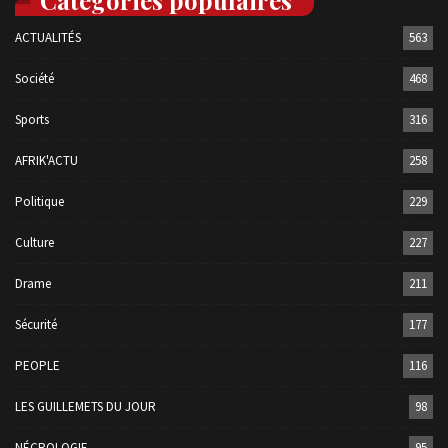
Catégories populaires
ACTUALITÉS
563
Société
468
Sports
316
AFRIK'ACTU
258
Politique
229
Culture
227
Drame
211
Sécurité
177
PEOPLE
116
LES GUILLEMETS DU JOUR
98
NÉCROLOGIE
95