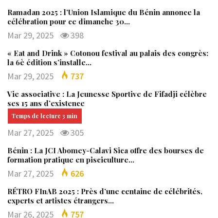
Ramadan 2025 : l’Union Islamique du Bénin annonce la
célébration pour ce dimanche 30…
Mar 29, 2025
398
« Eat and Drink » Cotonou festival au palais des congrès:
la 6è édition s’installe…
Mar 29, 2025
737
Vie associative : La Jeunesse Sportive de Fifadji célèbre
ses 15 ans d’existence
Mar 27, 2025
305
Bénin : La JCI Abomey-Calavi Sica offre des bourses de
formation pratique en pisciculture…
Mar 27, 2025
626
RÉTRO FInAB 2025 : Près d’une centaine de célébrités,
experts et artistes étrangers…
Mar 26, 2025
757