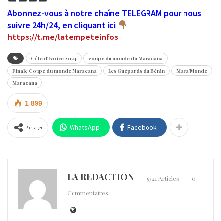
Abonnez-vous à notre chaîne TELEGRAM pour nous
suivre 24h/24, en cliquant ici
https://t.me/latempeteinfos
Côte d'Ivoire 2024
coupe du monde du Maracana
Finale Coupe du monde Maracana
Les Guépards du Bénin
Mara'Monde
Maracana
1 899
WhatsApp
Facebook
Partager
LA REDACTION
5321 Articles
0
Commentaires