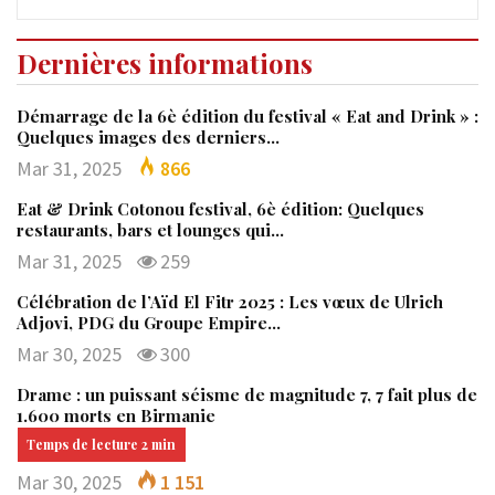
Dernières informations
Démarrage de la 6è édition du festival « Eat and Drink » :
Quelques images des derniers…
Mar 31, 2025
866
Eat & Drink Cotonou festival, 6è édition: Quelques
restaurants, bars et lounges qui…
Mar 31, 2025
259
Célébration de l’Aïd El Fitr 2025 : Les vœux de Ulrich
Adjovi, PDG du Groupe Empire…
Mar 30, 2025
300
Drame : un puissant séisme de magnitude 7, 7 fait plus de
1.600 morts en Birmanie
Mar 30, 2025
1 151