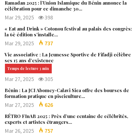
Ramadan 2025 : l’Union Islamique du Bénin annonce la
célébration pour ce dimanche 30…
Mar 29, 2025
398
« Eat and Drink » Cotonou festival au palais des congrès:
la 6è édition s’installe…
Mar 29, 2025
737
Vie associative : La Jeunesse Sportive de Fifadji célèbre
ses 15 ans d’existence
Mar 27, 2025
305
Bénin : La JCI Abomey-Calavi Sica offre des bourses de
formation pratique en pisciculture…
Mar 27, 2025
626
RÉTRO FInAB 2025 : Près d’une centaine de célébrités,
experts et artistes étrangers…
Mar 26, 2025
757