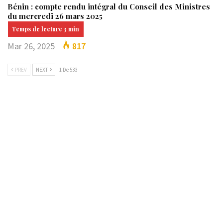
Bénin : compte rendu intégral du Conseil des Ministres
du mercredi 26 mars 2025
Mar 26, 2025
817
PREV
NEXT
1 De 533