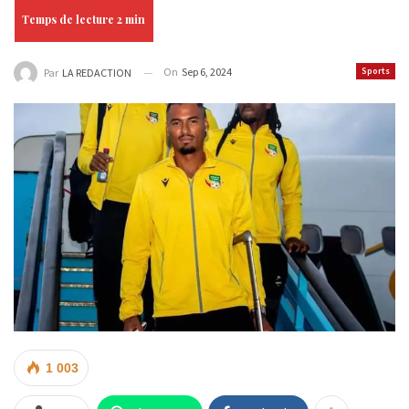
On
Sep 6, 2024
Sports
Par
LA REDACTION
1 003