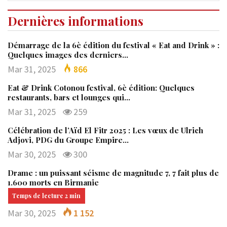
Dernières informations
Démarrage de la 6è édition du festival « Eat and Drink » :
Quelques images des derniers…
Mar 31, 2025
866
Eat & Drink Cotonou festival, 6è édition: Quelques
restaurants, bars et lounges qui…
Mar 31, 2025
259
Célébration de l’Aïd El Fitr 2025 : Les vœux de Ulrich
Adjovi, PDG du Groupe Empire…
Mar 30, 2025
300
Drame : un puissant séisme de magnitude 7, 7 fait plus de
1.600 morts en Birmanie
Mar 30, 2025
1 152