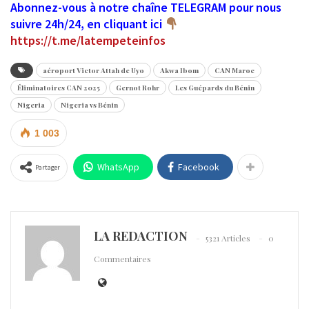
Abonnez-vous à notre chaîne TELEGRAM pour nous
suivre 24h/24, en cliquant ici
https://t.me/latempeteinfos
aéroport Victor Attah de Uyo
Akwa Ibom
CAN Maroc
Éliminatoires CAN 2025
Gernot Rohr
Les Guépards du Bénin
Nigeria
Nigeria vs Bénin
1 003
WhatsApp
Facebook
Partager
LA REDACTION
5321 Articles
0
Commentaires