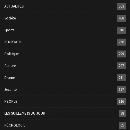
ACTUALITÉS
563
Société
468
Sports
316
AFRIK'ACTU
258
Politique
229
Culture
227
Drame
211
Sécurité
177
PEOPLE
116
LES GUILLEMETS DU JOUR
98
NÉCROLOGIE
95