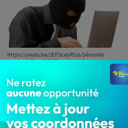
https://youtu.be/2EP3cxbRSJs Déroulée
vendredi 21 avril 2023 sur la chaîne nationale
ORTB, une émission spéciale a…
Bénin : « Complices » ou « receleurs »
? Le gouvernement explique
pourquoi les…
LA REDACTION
Avr 19, 2023
2 952