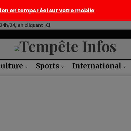
tion en temps réel sur votre mobile
4h/24, en cliquant ICI
ulture
Sports
International