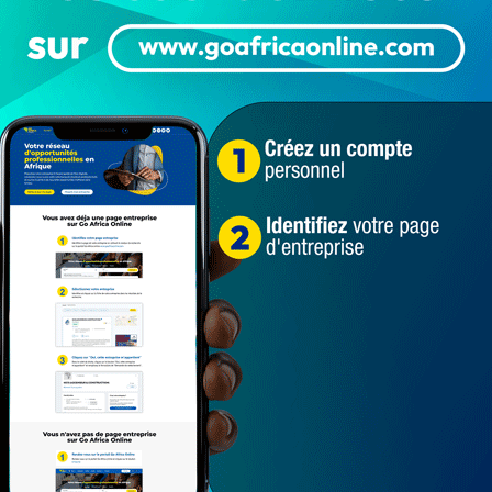
Société
https://youtu.be/JE1uJcPLVCM La nouvelle a
créé une psychose générale au sein de l'opinion
publique depuis…
« Il me reste 2 ans à vivre, je suis
triste… » : Quand un brouteur fait
des…
LA REDACTION
Déc 5, 2022
5 516