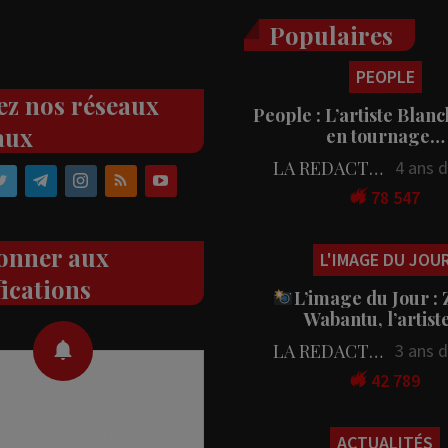
Populaires
PEOPLE
ez nos réseaux
People : L’artiste Blanc
aux
en tournage…
LA REDACTION
4 ans 
78 547
onner aux
L'IMAGE DU JOU
fications
L’image du Jour :
Wabantu, l’artis
LA REDACTION
3 ans 
42 789
 des notifications en temps
rectement sur votre appareil,
ACTUALITÉS