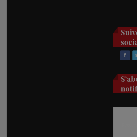
Suiv
soci
S’ab
noti
Recevez
réel di