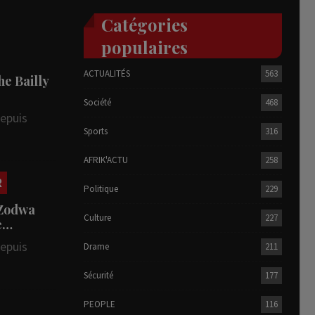
Catégories
populaires
ACTUALITÉS
563
he Bailly
Société
468
depuis
Sports
316
AFRIK'ACTU
258
R
Politique
229
 Zodwa
Culture
227
te…
depuis
Drame
211
Sécurité
177
PEOPLE
116