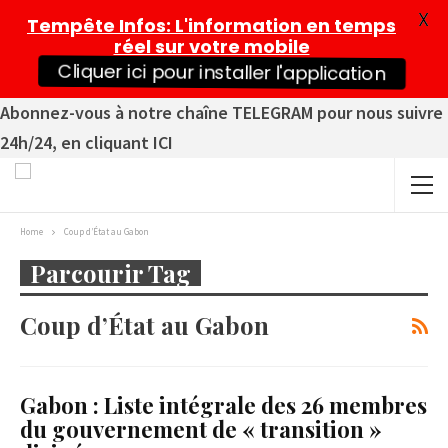
X
Tempête Infos
: L'information en temps
réel sur votre mobile
Cliquer ici pour installer l'application
Abonnez-vous à notre chaîne TELEGRAM pour nous suivre
24h/24, en cliquant ICI
Home
Coup d’État au Gabon
Parcourir Tag
Coup d’État au Gabon
Gabon : Liste intégrale des 26 membres
du gouvernement de « transition »