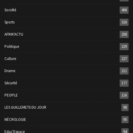
Société
468
Sports
316
AFRIK'ACTU
258
Politique
229
Culture
227
Drame
211
Sécurité
177
PEOPLE
116
LES GUILLEMETS DU JOUR
98
NÉCROLOGIE
95
Educ'Espace
94