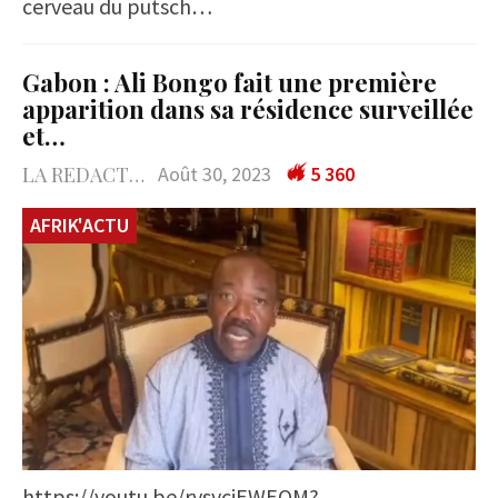
cerveau du putsch…
Gabon : Ali Bongo fait une première
apparition dans sa résidence surveillée
et…
LA REDACTION
Août 30, 2023
5 360
AFRIK'ACTU
https://youtu.be/rvsyciEWEQM?