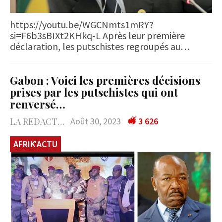
https://youtu.be/WGCNmts1mRY?
si=F6b3sBIXt2KHkq-L Après leur première
déclaration, les putschistes regroupés au…
Gabon : Voici les premières décisions
prises par les putschistes qui ont
renversé…
LA REDACTION
Août 30, 2023
3 626
AFRIK'ACTU