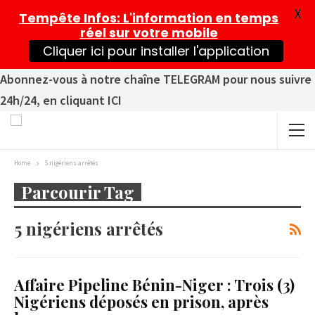
X
Tempête Infos
: L'information en temps
réel sur votre mobile
Cliquer ici pour installer l'application
Abonnez-vous à notre chaîne TELEGRAM pour nous suivre
24h/24, en cliquant ICI
Home
5 nigériens arrêtés
Parcourir Tag
5 nigériens arrêtés
Affaire Pipeline Bénin-Niger : Trois (3)
Nigériens déposés en prison, après