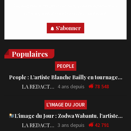
Recevez des notifications en temps réel directement sur
votre appareil, abonnez-vous dès maintenant.
S'abonner
Populaires
PEOPLE
People : L’artiste Blanche Bailly en tournage…
LA REDACTION
4 ans depuis
78 548
L'IMAGE DU JOUR
L’image du Jour : Zodwa Wabantu, l’artiste…
LA REDACTION
3 ans depuis
42 791