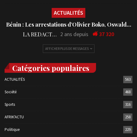
ACTUALITÉS
Bénin : Les arrestations d’Olivier Boko, Oswald…
LA REDACTION
2 ans depuis
37 320
AFFICHER PLUS DE MESSAGES
Catégories populaires
ACTUALITÉS
563
Société
468
Sports
316
AFRIK'ACTU
258
Politique
229