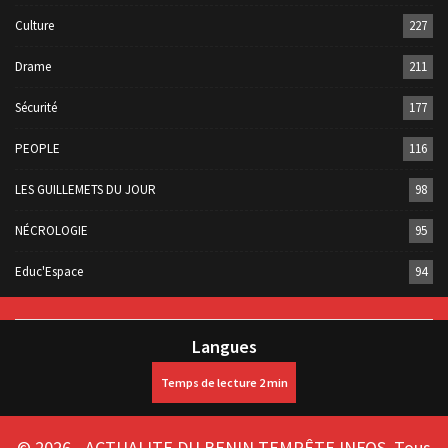
Culture
227
Drame
211
Sécurité
177
PEOPLE
116
LES GUILLEMETS DU JOUR
98
NÉCROLOGIE
95
Educ'Espace
94
Langues
© 2026 - ACTUALITE DU BENIN TEMPÊTE INFOS. Tous