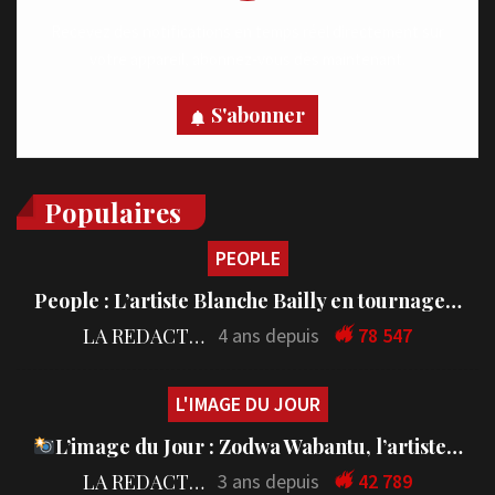
Recevez des notifications en temps réel directement sur
votre appareil, abonnez-vous dès maintenant.
S'abonner
Populaires
PEOPLE
People : L’artiste Blanche Bailly en tournage…
LA REDACTION
4 ans depuis
78 547
L'IMAGE DU JOUR
L’image du Jour : Zodwa Wabantu, l’artiste…
LA REDACTION
3 ans depuis
42 789