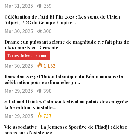
Mar 31, 2025
259
Célébration de l’Aïd El Fitr 2025 : Les vœux de Ulrich
Adjovi, PDG du Groupe Empire…
Mar 30, 2025
300
Drame : un puissant séisme de magnitude 7, 7 fait plus de
1.600 morts en Birmanie
Mar 30, 2025
1 152
Ramadan 2025 : l’Union Islamique du Bénin annonce la
célébration pour ce dimanche 30…
Mar 29, 2025
398
« Eat and Drink » Cotonou festival au palais des congrès:
la 6è édition s’installe…
Mar 29, 2025
737
Vie associative : La Jeunesse Sportive de Fifadji célèbre
ses 15 ans d’existence