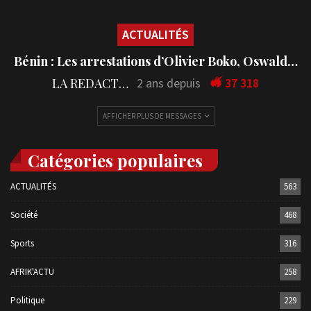
ACTUALITÉS
Bénin : Les arrestations d’Olivier Boko, Oswald…
LA REDACTION
2 ans depuis
37 318
AFFICHER PLUS DE MESSAGES
Catégories populaires
ACTUALITÉS
563
Société
468
Sports
316
AFRIK'ACTU
258
Politique
229