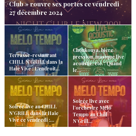
Club » rouvre ses portes ce vendredi
27 décembre 2024
LA REDACTION
Déc 27, 2024
855
Choukouya, bière
Terrasse-restaurant
pression, musique live
CHILL N’GRILL dans la
acoustic, etc. : Quand
Haie Vive : L’endroit…
le…
Soirée live avec
Soirée live au CHILL
l’orchestre Mélo
N’GRILL dans la Haie
Tempo au Chill
Vive ce vendredi :…
N’Grill…