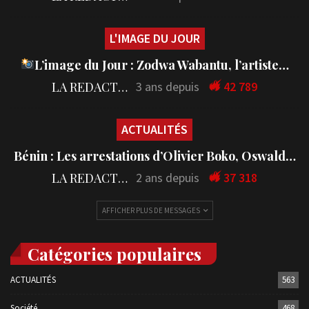
L'IMAGE DU JOUR
L’image du Jour : Zodwa Wabantu, l’artiste…
LA REDACTION
3 ans depuis
42 789
ACTUALITÉS
Bénin : Les arrestations d’Olivier Boko, Oswald…
LA REDACTION
2 ans depuis
37 318
AFFICHER PLUS DE MESSAGES
Catégories populaires
ACTUALITÉS
563
Société
468