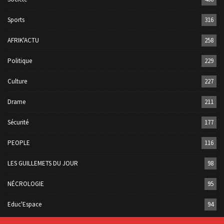
Sports
316
AFRIK'ACTU
258
Politique
229
Culture
227
Drame
211
Sécurité
177
PEOPLE
116
LES GUILLEMETS DU JOUR
98
NÉCROLOGIE
95
Educ'Espace
94