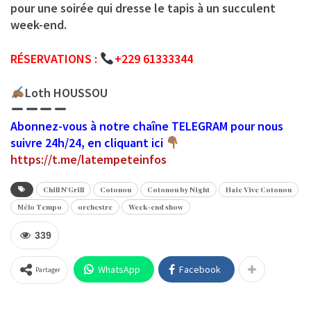
pour une soirée qui dresse le tapis à un succulent
week-end.
RÉSERVATIONS :
+229 61333344
Loth HOUSSOU
Abonnez-vous à notre chaîne TELEGRAM pour nous
suivre 24h/24, en cliquant ici
https://t.me/latempeteinfos
Chill N'Grill
Cotonou
Cotonou by Night
Haie Vive Cotonou
Mélo Tempo
orchestre
Week-end show
339
WhatsApp
Facebook
Partager