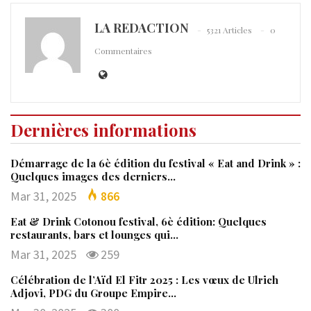
LA REDACTION
5321 Articles
0
Commentaires
Dernières informations
Démarrage de la 6è édition du festival « Eat and Drink » :
Quelques images des derniers…
Mar 31, 2025
866
Eat & Drink Cotonou festival, 6è édition: Quelques
restaurants, bars et lounges qui…
Mar 31, 2025
259
Célébration de l’Aïd El Fitr 2025 : Les vœux de Ulrich
Adjovi, PDG du Groupe Empire…