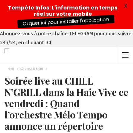
X
Tempête Infos
: L'information en temps
réel sur votre mobile
Cliquer ici pour installer l'application
Abonnez-vous à notre chaîne TELEGRAM pour nous suivre
24h/24, en cliquant ICI
Home
COTONOU BY NIGHT
Soirée live au CHILL
N’GRILL dans la Haie Vive ce
vendredi : Quand
l’orchestre Mélo Tempo
annonce un répertoire