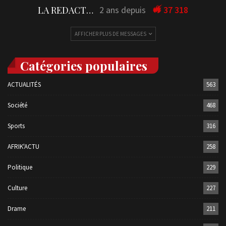
LA REDACTION
2 ans depuis
37 318
AFFICHER PLUS DE MESSAGES
Catégories populaires
ACTUALITÉS
563
Société
468
Sports
316
AFRIK'ACTU
258
Politique
229
Culture
227
Drame
211