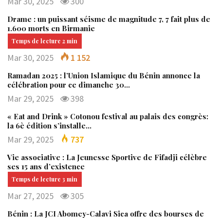
Mar 30, 2025
300
Drame : un puissant séisme de magnitude 7, 7 fait plus de
1.600 morts en Birmanie
Mar 30, 2025
1 152
Ramadan 2025 : l’Union Islamique du Bénin annonce la
célébration pour ce dimanche 30…
Mar 29, 2025
398
« Eat and Drink » Cotonou festival au palais des congrès:
la 6è édition s’installe…
Mar 29, 2025
737
Vie associative : La Jeunesse Sportive de Fifadji célèbre
ses 15 ans d’existence
Mar 27, 2025
305
Bénin : La JCI Abomey-Calavi Sica offre des bourses de