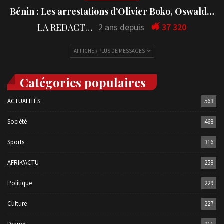
Bénin : Les arrestations d’Olivier Boko, Oswald…
LA REDACTION
2 ans depuis
37 320
AFFICHER PLUS DE MESSAGES
Catégories populaires
ACTUALITÉS
563
Société
468
Sports
316
AFRIK'ACTU
258
Politique
229
Culture
227