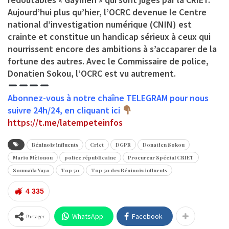
Aujourd’hui plus qu’hier, l’OCRC devenue le Centre
national d’investigation numérique (CNIN) est
crainte et constitue un handicap sérieux à ceux qui
nourrissent encore des ambitions à s’accaparer de la
fortune des autres. Avec le Commissaire de police,
Donatien Sokou, l’OCRC est vu autrement.
Abonnez-vous à notre chaîne TELEGRAM pour nous
suivre 24h/24, en cliquant ici
https://t.me/latempeteinfos
Béninois influents
Criet
DGPR
Donatien Sokou
Mario Mètonou
police républicaine
Procureur Spécial CRIET
Soumaïla Yaya
Top 50
Top 50 des Béninois influents
4 335
WhatsApp
Facebook
Partager