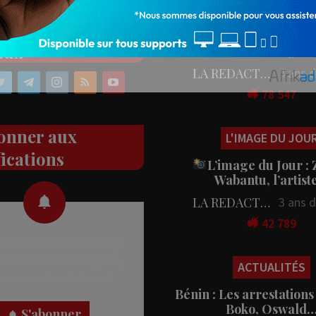
PEOPLE
ez nos réseaux
People : L’artiste Blanc
aux
en tournage…
LA REDACTION
4 ans 
78 547
onner aux
L'IMAGE DU JOU
fications
L’image du Jour :
Wabantu, l’artis
LA REDACTION
3 ans 
42 789
 des notifications en temps
rectement sur votre appareil,
ACTUALITÉS
nez-vous dès maintenant.
Bénin : Les arrestations
Boko, Oswald
S'abonner