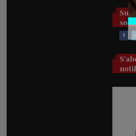
Suiv
soci
S’ab
noti
Recevez
réel di
abon