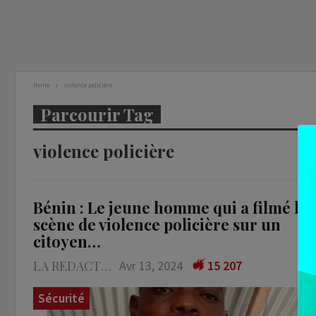
Home
violence policière
Parcourir Tag
violence policière
Bénin : Le jeune homme qui a filmé la
scène de violence policière sur un
citoyen…
LA REDACTION
Avr 13, 2024
15 207
Sécurité