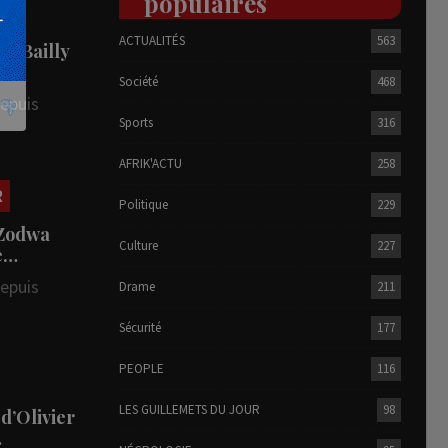
populaires
ACTUALITÉS
563
he Bailly
Société
468
depuis
Sports
316
AFRIK'ACTU
258
R
Politique
229
 Zodwa
Culture
227
te…
depuis
Drame
211
Sécurité
177
PEOPLE
116
LES GUILLEMETS DU JOUR
98
 d’Olivier
…