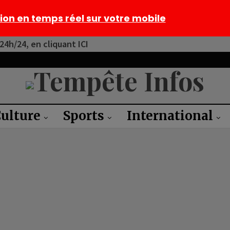
tion en temps réel sur votre mobile
4h/24, en cliquant ICI
ulture
Sports
International