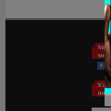
Suiv
soci
S’ab
noti