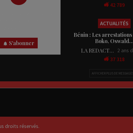
42 789
 des notifications en temps
rectement sur votre appareil,
ACTUALITÉS
nez-vous dès maintenant.
Bénin : Les arrestations
Boko, Oswald
S'abonner
LA REDACTION
2 ans 
37 318
AFFICHER PLUS DE MESSAGE
droits réservés.