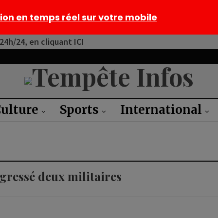
tion en temps réel sur votre mobile
4h/24, en cliquant ICI
ulture
Sports
International
gressé deux militaires