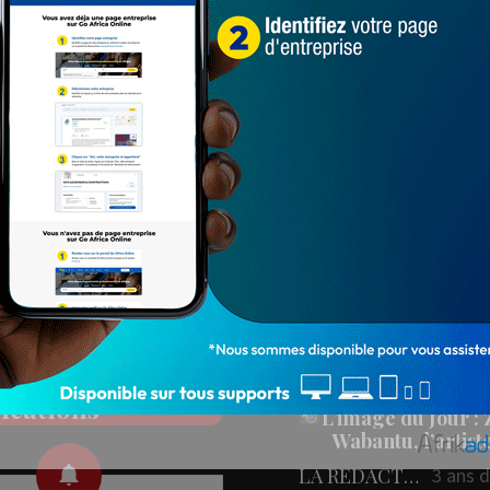
Populaires
PEOPLE
ez nos réseaux
People : L’artiste Blanc
aux
en tournage…
LA REDACTION
4 ans 
78 547
onner aux
L'IMAGE DU JOU
fications
L’image du Jour :
Wabantu, l’artis
LA REDACTION
3 ans 