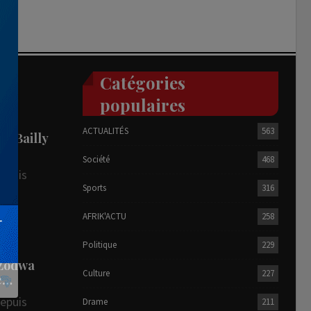
Catégories
populaires
ACTUALITÉS
563
he Bailly
Société
468
depuis
Sports
316
AFRIK'ACTU
258
R
Politique
229
 Zodwa
Culture
227
te…
depuis
Drame
211