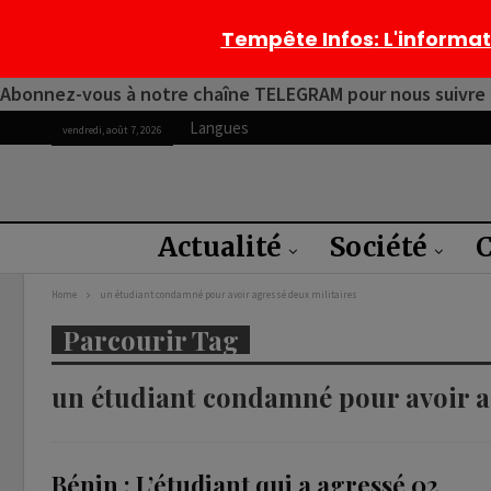
Tempête Infos
: L'informa
Abonnez-vous à notre chaîne TELEGRAM pour nous suivre 2
Langues
vendredi, août 7, 2026
Actualité
Société
C
Home
un étudiant condamné pour avoir agressé deux militaires
Parcourir Tag
un étudiant condamné pour avoir a
Bénin : L’étudiant qui a agressé 02