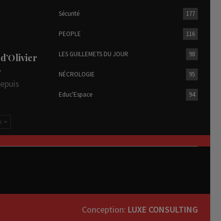
Sécurité
177
PEOPLE
116
LES GUILLEMETS DU JOUR
98
 d’Olivier
…
NÉCROLOGIE
95
depuis
Educ'Espace
94
S
Conception:
LUXE CONSULTING