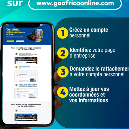
Les images font le tour des réseaux sociaux
depuis ce jeudi 13 octobre. A travers un
message en guise d'ultimatum,…
Populaires