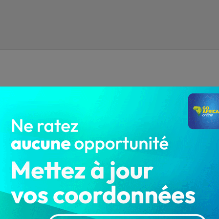
Bénin : Des présumés terroristes
exigent la fermeture de deux écoles
dans un délai…
LA REDACTION
Oct 14, 2022
5 674
Sécurité