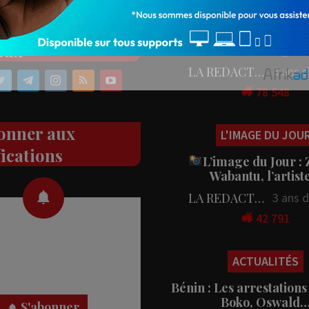
PEOPLE
ez nos réseaux
People : L’artiste Blanc
aux
en tournage…
LA REDACTION
4 ans 
78 548
onner aux
L'IMAGE DU JOU
fications
L’image du Jour :
Wabantu, l’artis
LA REDACTION
3 ans 
42 791
 des notifications en temps
rectement sur votre appareil,
ACTUALITÉS
nez-vous dès maintenant.
Bénin : Les arrestations
Boko, Oswald
S'abonner