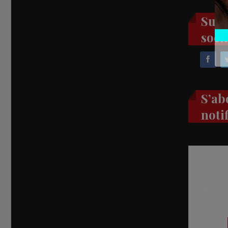
Suiv
soci
S’ab
noti
Recevez
réel di
abon