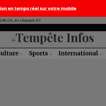
tion en temps réel sur votre mobile
4h/24, en cliquant ICI
ulture
Sports
International