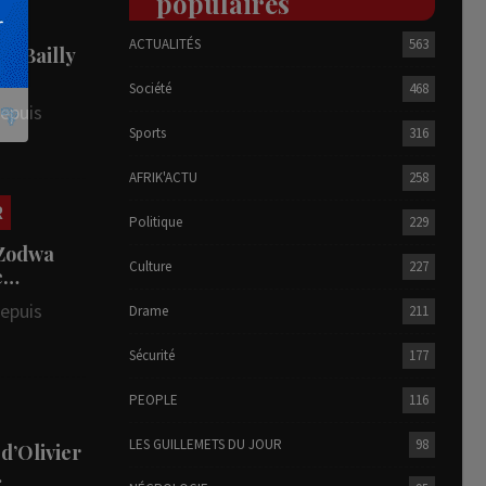
populaires
ACTUALITÉS
563
he Bailly
Société
468
depuis
Sports
316
AFRIK'ACTU
258
R
Politique
229
 Zodwa
Culture
227
te…
depuis
Drame
211
Sécurité
177
PEOPLE
116
LES GUILLEMETS DU JOUR
98
 d’Olivier
…