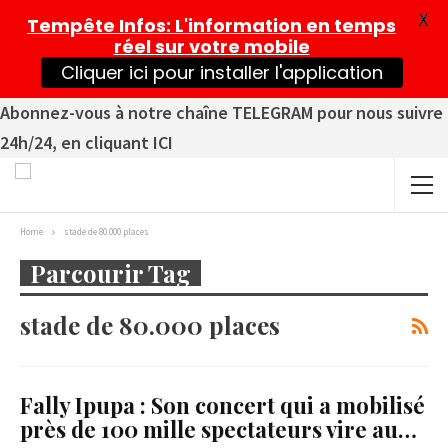
X
Tempête Infos
: L'information en temps
réel sur votre mobile
Cliquer ici pour installer l'application
Abonnez-vous à notre chaîne TELEGRAM pour nous suivre
24h/24, en cliquant ICI
Home
stade de 80.000 places
Parcourir Tag
stade de 80.000 places
Fally Ipupa : Son concert qui a mobilisé
près de 100 mille spectateurs vire au…