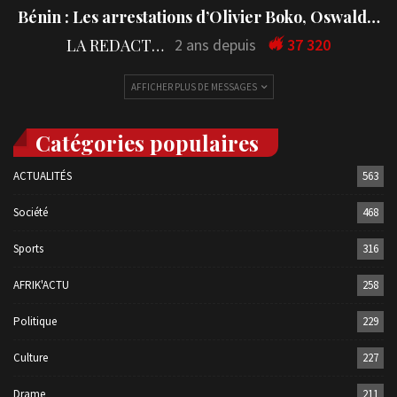
Bénin : Les arrestations d’Olivier Boko, Oswald…
LA REDACTION
2 ans depuis
37 320
AFFICHER PLUS DE MESSAGES
Catégories populaires
ACTUALITÉS
563
Société
468
Sports
316
AFRIK'ACTU
258
Politique
229
Culture
227
Drame
211