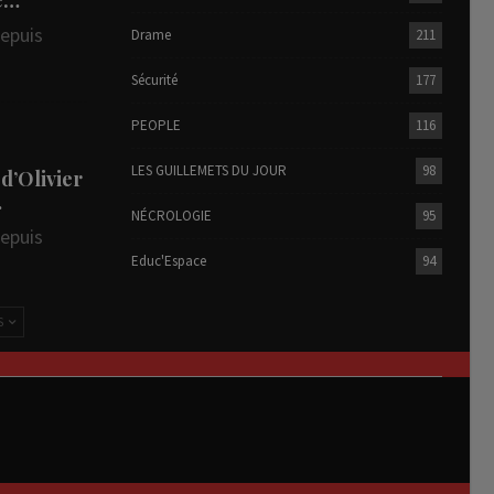
depuis
Drame
211
Sécurité
177
PEOPLE
116
LES GUILLEMETS DU JOUR
98
 d’Olivier
…
NÉCROLOGIE
95
depuis
Educ'Espace
94
S