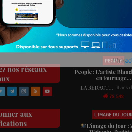
Populaires
PEOPLE
ez nos réseaux
People : L’artiste Blanc
aux
en tournage…
LA REDACTION
4 ans 
78 548
onner aux
L'IMAGE DU JOU
fications
L’image du Jour :
Wabantu, l’artis