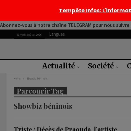
Tempête Infos
: L'informa
Abonnez-vous à notre chaîne TELEGRAM pour nous suivre 2
Langues
samedi, août 8, 2026
Actualité
Société
C
Home
Showbiz béninois
Parcourir Tag
Showbiz béninois
Triste : Décès de Praouda, l’artiste