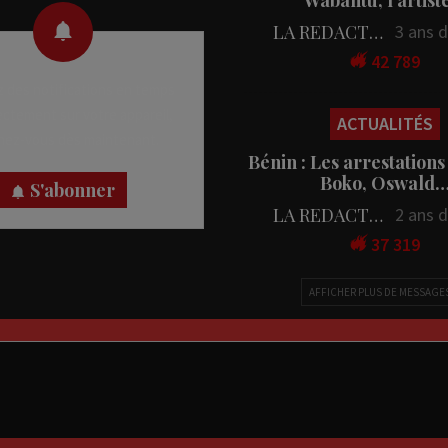
LA REDACTION
3 ans 
42 789
 des notifications en temps
rectement sur votre appareil,
ACTUALITÉS
nez-vous dès maintenant.
Bénin : Les arrestations
Boko, Oswald
S'abonner
LA REDACTION
2 ans 
37 319
AFFICHER PLUS DE MESSAGE