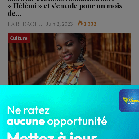
« Hèlèmi » et s’envole pour un mois
de…
LA REDACTION
Juin 2, 2023
1 332
Culture
Depuis le 28 mai 2023, l’artiste chanteuse
béninoise Somissou séjourne à Bruxelles, en
Belgique, pour une période…