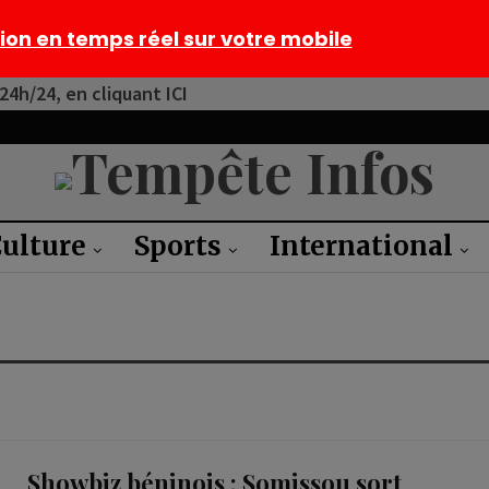
tion en temps réel sur votre mobile
4h/24, en cliquant ICI
ulture
Sports
International
Showbiz béninois : Somissou sort