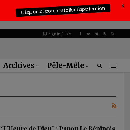
X
Cliquer ici pour installer l'application
Sign in / Join
Archives
Pêle-Mêle
‘’L’Heure de Dieu’’ : Papou Le Béninois