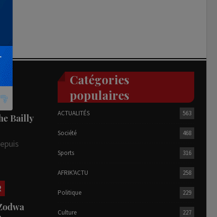
Catégories
populaires
ACTUALITÉS
563
he Bailly
Société
468
depuis
Sports
316
AFRIK'ACTU
258
R
Politique
229
 Zodwa
Culture
227
te…