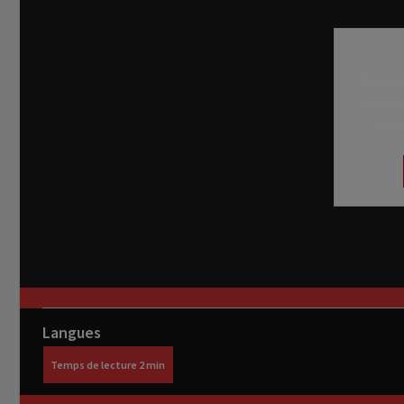
Recevez
réel di
abon
Langues