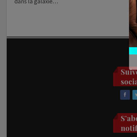
dans la galaxie…
Suiv
soci
S’ab
noti