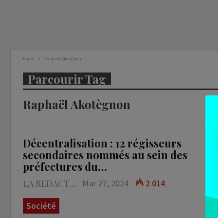
Home
Raphaël Akotègnon
Parcourir Tag
Raphaël Akotègnon
Décentralisation : 12 régisseurs
secondaires nommés au sein des
préfectures du…
LA REDACTION
Mar 27, 2024
2 014
Société