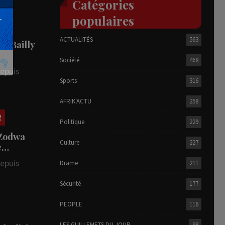
Catégories
populaires
ACTUALITÉS
563
he Bailly
Société
468
depuis
Sports
316
AFRIK'ACTU
258
R
Politique
229
 Zodwa
Culture
227
te…
depuis
Drame
211
Sécurité
177
PEOPLE
116
LES GUILLEMETS DU JOUR
98