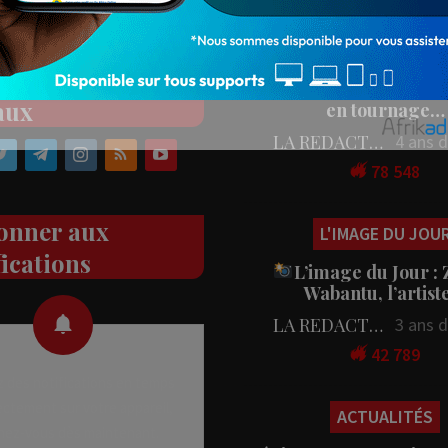
Populaires
PEOPLE
ez nos réseaux
People : L’artiste Blanc
aux
en tournage…
LA REDACTION
4 ans 
78 548
onner aux
L'IMAGE DU JOU
fications
L’image du Jour :
Wabantu, l’artis
LA REDACTION
3 ans 
42 789
 des notifications en temps
rectement sur votre appareil,
ACTUALITÉS
nez-vous dès maintenant.