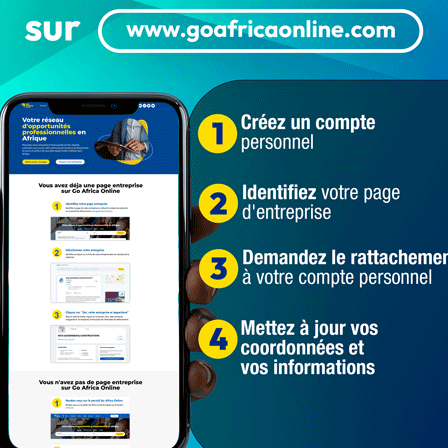
Au Bénin, plusieurs Ministres du gouvernement
issus des deux partis pro-Talon se sont
présentés aux législatives de…