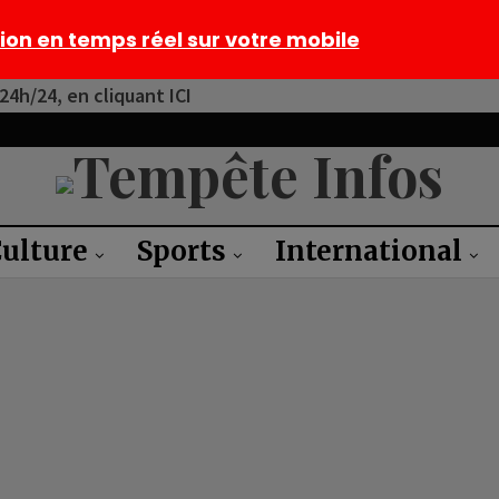
tion en temps réel sur votre mobile
4h/24, en cliquant ICI
ulture
Sports
International