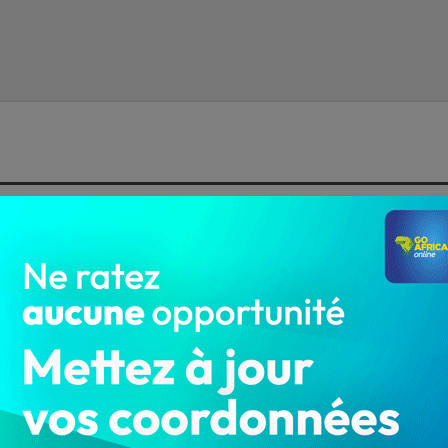
Bénin : Flash sur les Ministres de
Talon qui sont tombés aux législatives
de 2023
…
LA REDACTION
Jan 11, 2023
3 578