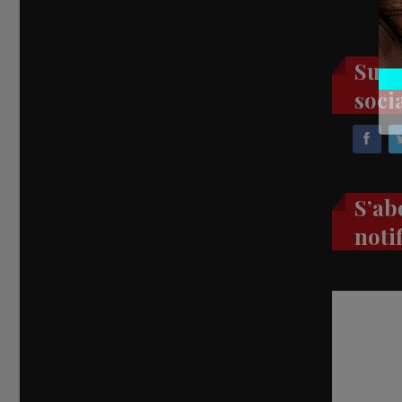
Suiv
soci
S’ab
noti
Recevez
réel di
abon