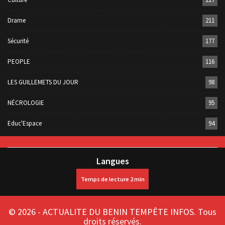
Drame
211
Sécurité
177
PEOPLE
116
LES GUILLEMETS DU JOUR
98
NÉCROLOGIE
95
Educ'Espace
94
Langues
© 2026 - ACTUALITE DU BENIN TEMPÊTE INFOS. Tous
droits réservés.