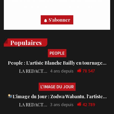
Recevez des notifications en temps réel directement sur
votre appareil, abonnez-vous dès maintenant.
S'abonner
Populaires
PEOPLE
People : L’artiste Blanche Bailly en tournage…
LA REDACTION
4 ans depuis
78 547
L'IMAGE DU JOUR
L’image du Jour : Zodwa Wabantu, l’artiste…
LA REDACTION
3 ans depuis
42 789