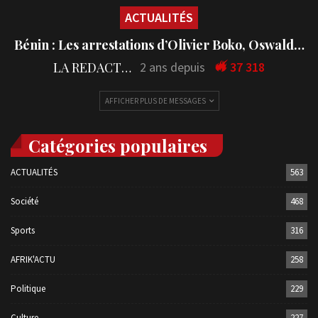
ACTUALITÉS
Bénin : Les arrestations d’Olivier Boko, Oswald…
LA REDACTION
2 ans depuis
37 318
AFFICHER PLUS DE MESSAGES
Catégories populaires
ACTUALITÉS
563
Société
468
Sports
316
AFRIK'ACTU
258
Politique
229
Culture
227