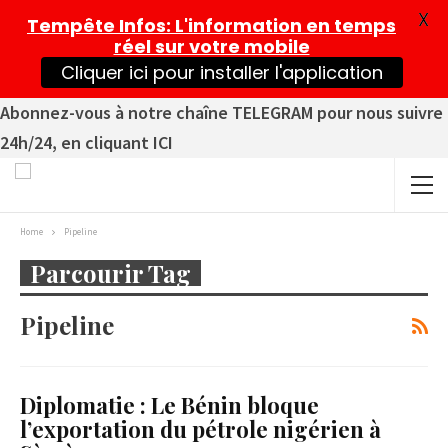
X
Tempête Infos
: L'information en temps
réel sur votre mobile
Cliquer ici pour installer l'application
Abonnez-vous à notre chaîne TELEGRAM pour nous suivre
24h/24, en cliquant ICI
Home
Pipeline
Parcourir Tag
Pipeline
Diplomatie : Le Bénin bloque
l’exportation du pétrole nigérien à