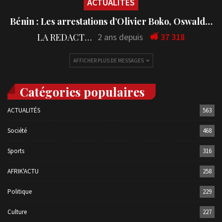
ACTUALITÉS
Bénin : Les arrestations d’Olivier Boko, Oswald…
LA REDACTION
2 ans depuis
37 318
AFFICHER PLUS DE MESSAGES
Catégories populaires
ACTUALITÉS
563
Société
468
Sports
316
AFRIK'ACTU
258
Politique
229
Culture
227