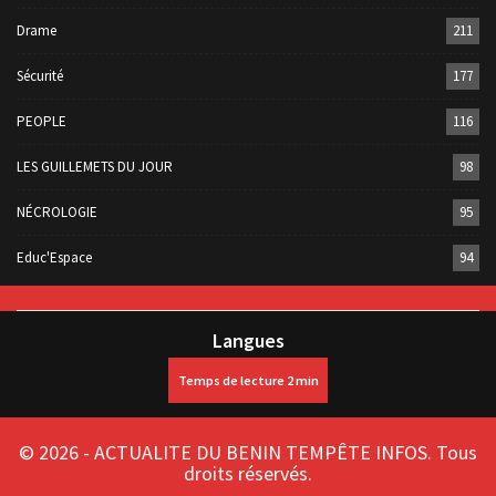
Drame
211
Sécurité
177
PEOPLE
116
LES GUILLEMETS DU JOUR
98
NÉCROLOGIE
95
Educ'Espace
94
Langues
© 2026 - ACTUALITE DU BENIN TEMPÊTE INFOS. Tous
droits réservés.