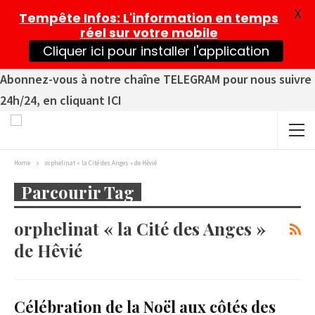
X
Tempête Infos
: L'information en temps
réel sur votre mobile
Cliquer ici pour installer l'application
Abonnez-vous à notre chaîne TELEGRAM pour nous suivre
24h/24, en cliquant ICI
Home
orphelinat « la Cité des Anges » de Hêvié
Parcourir Tag
orphelinat « la Cité des Anges »
de Hêvié
Célébration de la Noël aux côtés des