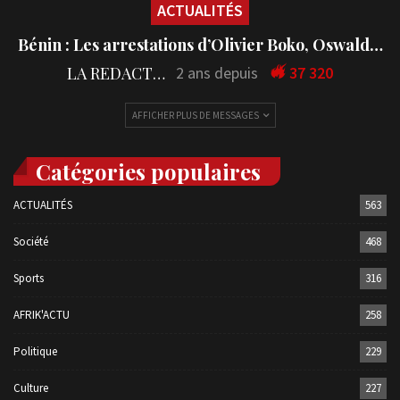
ACTUALITÉS
Bénin : Les arrestations d’Olivier Boko, Oswald…
LA REDACTION
2 ans depuis
37 320
AFFICHER PLUS DE MESSAGES
Catégories populaires
ACTUALITÉS
563
Société
468
Sports
316
AFRIK'ACTU
258
Politique
229
Culture
227