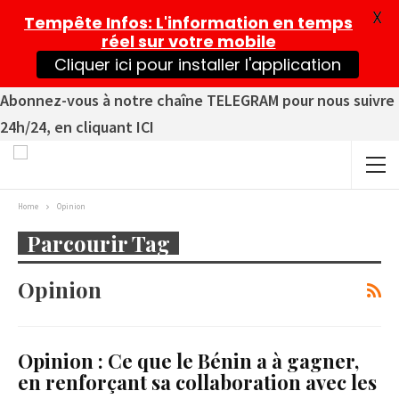
X
Tempête Infos
: L'information en temps
réel sur votre mobile
Cliquer ici pour installer l'application
Abonnez-vous à notre chaîne TELEGRAM pour nous suivre
24h/24, en cliquant ICI
Home
Opinion
Parcourir Tag
Opinion
Opinion : Ce que le Bénin a à gagner,
en renforçant sa collaboration avec les