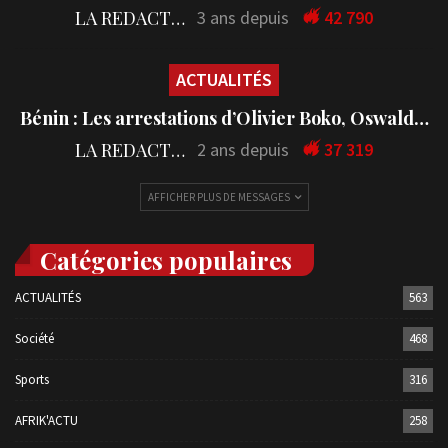
LA REDACTION
3 ans depuis
42 790
ACTUALITÉS
Bénin : Les arrestations d’Olivier Boko, Oswald…
LA REDACTION
2 ans depuis
37 319
AFFICHER PLUS DE MESSAGES
Catégories populaires
ACTUALITÉS
563
Société
468
Sports
316
AFRIK'ACTU
258