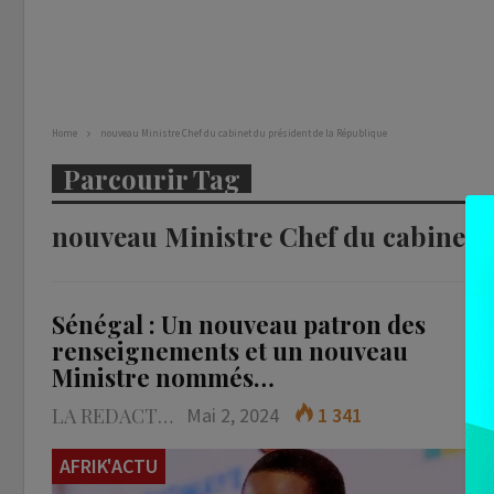
Home
nouveau Ministre Chef du cabinet du président de la République
Parcourir Tag
nouveau Ministre Chef du cabinet 
Sénégal : Un nouveau patron des
renseignements et un nouveau
Ministre nommés…
LA REDACTION
Mai 2, 2024
1 341
AFRIK'ACTU