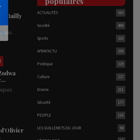
populaires
ACTUALITÉS
563
he Bailly
Société
468
depuis
Sports
316
AFRIK'ACTU
258
R
Politique
229
 Zodwa
Culture
227
te…
depuis
Drame
211
Sécurité
177
PEOPLE
116
LES GUILLEMETS DU JOUR
98
 d’Olivier
…