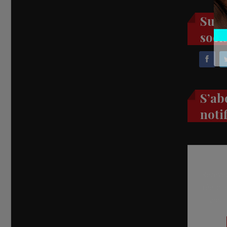
Suiv
soci
S’ab
noti
Recevez
réel di
abon