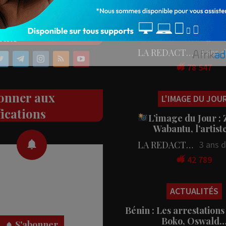
PEOPLE
ez nos réseaux
People : L’artiste Blanc
aux
en tournage…
LA REDACTION
4 ans 
78 547
onner aux
L'IMAGE DU JOU
fications
L’image du Jour :
Wabantu, l’artis
LA REDACTION
3 ans 
42 789
 des notifications en temps
rectement sur votre appareil,
ACTUALITÉS
nez-vous dès maintenant.
Bénin : Les arrestations
Boko, Oswald
S'abonner