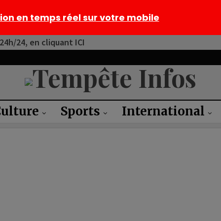
tion en temps réel sur votre mobile
4h/24, en cliquant ICI
ulture
Sports
International