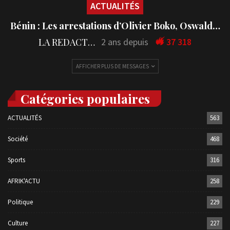
ACTUALITÉS
Bénin : Les arrestations d’Olivier Boko, Oswald…
LA REDACTION
2 ans depuis
37 318
AFFICHER PLUS DE MESSAGES
Catégories populaires
ACTUALITÉS
563
Société
468
Sports
316
AFRIK'ACTU
258
Politique
229
Culture
227