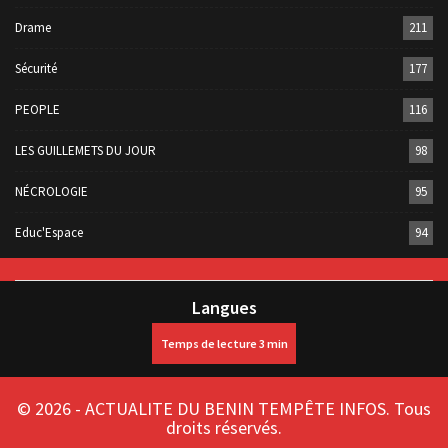
Drame
211
Sécurité
177
PEOPLE
116
LES GUILLEMETS DU JOUR
98
NÉCROLOGIE
95
Educ'Espace
94
Langues
© 2026 - ACTUALITE DU BENIN TEMPÊTE INFOS. Tous
droits réservés.