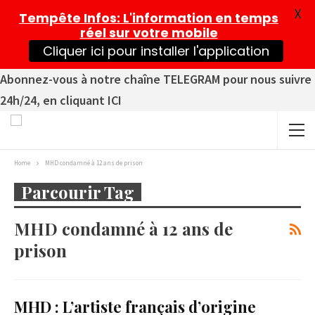
X
Tempête Infos
: L'information en temps
réel sur votre mobile
Cliquer ici pour installer l'application
Abonnez-vous à notre chaîne TELEGRAM pour nous suivre
24h/24, en cliquant ICI
Home
MHD condamné à 12 ans de prison
Parcourir Tag
MHD condamné à 12 ans de
prison
MHD : L’artiste français d’origine