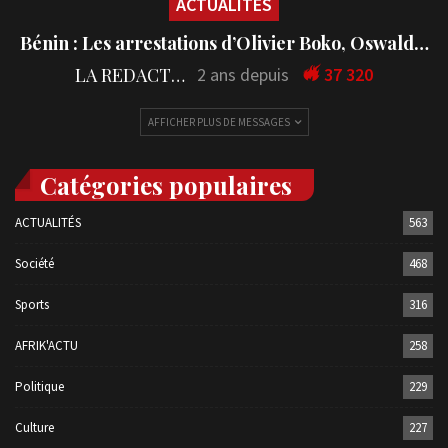
ACTUALITÉS
Bénin : Les arrestations d’Olivier Boko, Oswald…
LA REDACTION
2 ans depuis
37 320
AFFICHER PLUS DE MESSAGES
Catégories populaires
ACTUALITÉS
563
Société
468
Sports
316
AFRIK'ACTU
258
Politique
229
Culture
227