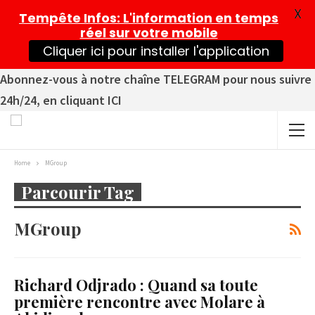
X
Tempête Infos
: L'information en temps
réel sur votre mobile
Cliquer ici pour installer l'application
Abonnez-vous à notre chaîne TELEGRAM pour nous suivre
24h/24, en cliquant ICI
Home
MGroup
Parcourir Tag
MGroup
Richard Odjrado : Quand sa toute
première rencontre avec Molare à