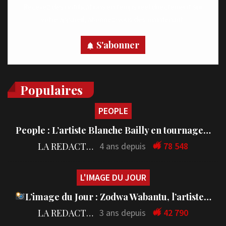
Recevez des notifications en temps réel directement sur
votre appareil, abonnez-vous dès maintenant.
S'abonner
Populaires
PEOPLE
People : L’artiste Blanche Bailly en tournage…
LA REDACTION
4 ans depuis
78 548
L'IMAGE DU JOUR
L’image du Jour : Zodwa Wabantu, l’artiste…
LA REDACTION
3 ans depuis
42 790