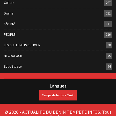
Culture
227
Drame
211
Sécurité
177
PEOPLE
116
LES GUILLEMETS DU JOUR
98
NÉCROLOGIE
95
Educ'Espace
94
Langues
© 2026 - ACTUALITE DU BENIN TEMPÊTE INFOS. Tous