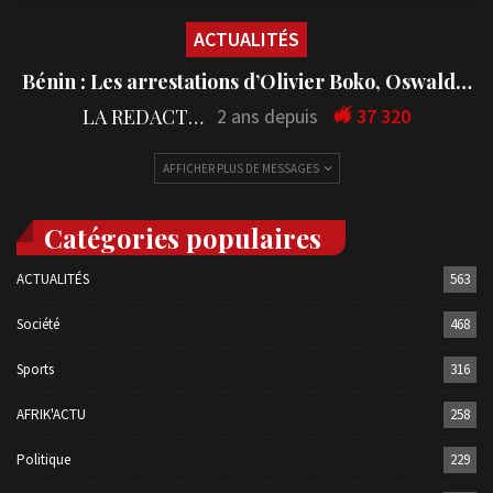
ACTUALITÉS
Bénin : Les arrestations d’Olivier Boko, Oswald…
LA REDACTION
2 ans depuis
37 320
AFFICHER PLUS DE MESSAGES
Catégories populaires
ACTUALITÉS
563
Société
468
Sports
316
AFRIK'ACTU
258
Politique
229