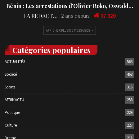
Bénin : Les arrestations d’Olivier Boko, Oswald…
LA REDACTION
2 ans depuis
37 320
AFFICHER PLUS DE MESSAGES
Catégories populaires
ACTUALITÉS
563
Société
468
Sports
316
AFRIK'ACTU
258
Politique
229
Culture
227
Drame
211