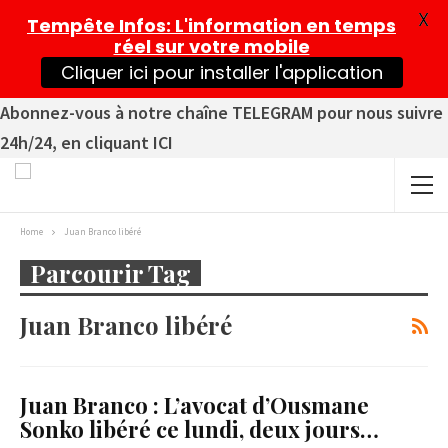
X
Tempête Infos
: L'information en temps
réel sur votre mobile
Cliquer ici pour installer l'application
Abonnez-vous à notre chaîne TELEGRAM pour nous suivre
24h/24, en cliquant ICI
Home
Juan Branco libéré
Parcourir Tag
Juan Branco libéré
Juan Branco : L’avocat d’Ousmane
Sonko libéré ce lundi, deux jours…