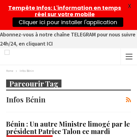
X
Tempête Infos
: L'information en temps
réel sur votre mobile
Cliquer ici pour installer l'application
Abonnez-vous à notre chaîne TELEGRAM pour nous suivre
24h/24, en cliquant ICI
Home
Infos Bénin
Parcourir Tag
Infos Bénin
Bénin : Un autre Ministre limogé par le
président Patrice Talon ce mardi