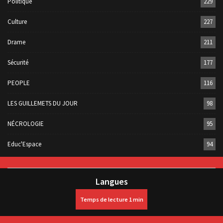
Politique
229
Culture
227
Drame
211
Sécurité
177
PEOPLE
116
LES GUILLEMETS DU JOUR
98
NÉCROLOGIE
95
Educ'Espace
94
Langues