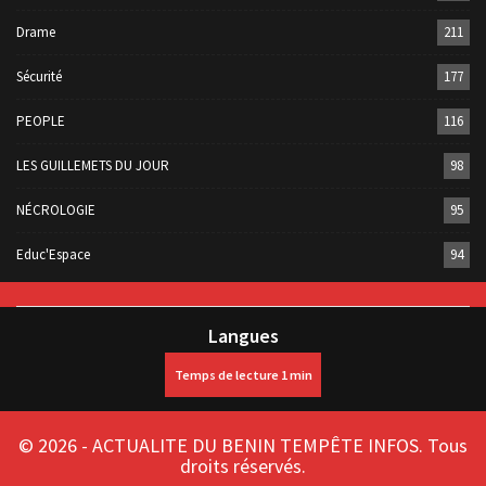
Drame
211
Sécurité
177
PEOPLE
116
LES GUILLEMETS DU JOUR
98
NÉCROLOGIE
95
Educ'Espace
94
Langues
© 2026 - ACTUALITE DU BENIN TEMPÊTE INFOS. Tous
droits réservés.