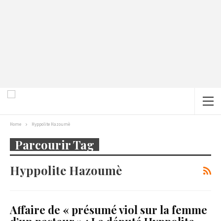
Home
Hyppolite Hazoumè
Parcourir Tag
Hyppolite Hazoumè
Affaire de « présumé viol sur la femme