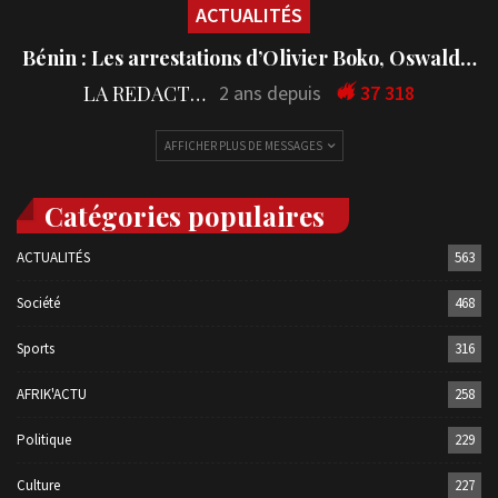
ACTUALITÉS
Bénin : Les arrestations d’Olivier Boko, Oswald…
LA REDACTION
2 ans depuis
37 318
AFFICHER PLUS DE MESSAGES
Catégories populaires
ACTUALITÉS
563
Société
468
Sports
316
AFRIK'ACTU
258
Politique
229
Culture
227